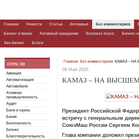
Главная
Новости
Статьи
Интервью
Без комментариев
Бизнес и право
Активный гражданин
Business music
Бизнес-
Эко-бизнес
Блоги
Главная
Без комментариев
КАМАЗ – НА
ОТРАСЛИ
08 Май 2026
Авиация
КАМАЗ – НА ВЫСШЕМ
Автоматизация
Автомобили
Атомная
промышленность
Аудит
Бани и сауны
Президент Российской Феде
Банки
встречу с генеральным дир
Безопасность
СоюзМаш России Сергеем Ко
Бизнес
Глава компании доложил през
Благотворительность