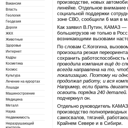
производстве, новых автомоби
Вакансии
линейке. Отдельное внимание 
Власть
социальной поддержки сотрудн
Геология
зоне СВО, сообщили 6 мая в м
Геодезия
Как заявил В.Путин, КАМАЗ —
Дороги
большегрузов не только в Росс
ЖКХ
возникающими вызовами наст
Животные
Здоровье
По словам С.Когогина, вызовом
Интернет
произошла резкая переориента
Кадры
сохранить работоспособность
проводила компания ещё до сп
Косметика
всегда направлена на то, чт
Космос
локализацию. Поэтому ни одн
Культура
продолжал работу, и вся комп
Лечение на курортах
Например, если брать двигате
Лошади
освоить порядка 240 деталей.
Машиностроение
подчеркнул он.
Медицина
Металл
Отдельно руководитель КАМАЗ
производство полноприводных
Наука
самосвалов, тягачей, работаю
Недвижимость
Крайнем Севере и в Сибири.
Неразрушающий
контроль