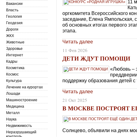
11 
Вакансии
Кат
Власть
оргкомитета Всероссийского ко
Геология
заседание, Елена Ямпольская, 
Геодезия
об основных итогах первого этап
Дороги
этапа.
ЖКХ
Читать далее
Животные
Здоровье
11 Фев 2026
Интернет
ДЕТИ ЖДУТ ПОМОЩИ
Кадры
Косметика
«Любовь – 
преддверии
Космос
поддержку образования детей 
Культура
Лечение на курортах
Читать далее
Лошади
21 Окт 2025
Машиностроение
В МОСКВЕ ПОСТРОЯТ Е
Медицина
Металл
Наука
Недвижимость
Солнцево, объявили на днях мос
Неразрушающий
контроль