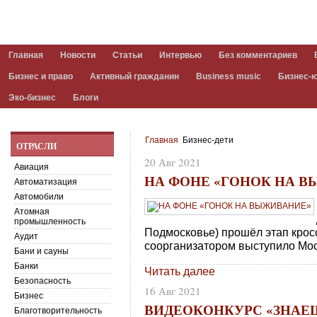
Главная
Новости
Статьи
Интервью
Без комментариев
Бизнес и право
Активный гражданин
Business music
Бизнес-
Эко-бизнес
Блоги
Главная
Бизнес-дети
ОТРАСЛИ
20 Авг 2021
Авиация
НА ФОНЕ «ГОНОК НА 
Автоматизация
Автомобили
Атомная
промышленность
Подмосковье) прошёл этап кросс
Аудит
соорганизатором выступило Мо
Бани и сауны
Банки
Читать далее
Безопасность
16 Авг 2021
Бизнес
ВИДЕОКОНКУРС «ЗНАЕШ
Благотворительность