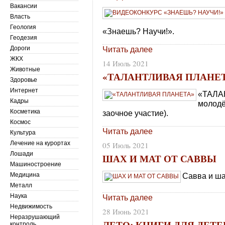
Вакансии
Власть
Геология
«Знаешь? Научи!».
Геодезия
Дороги
Читать далее
ЖКХ
14 Июль 2021
Животные
«ТАЛАНТЛИВАЯ ПЛАНЕ
Здоровье
Интернет
«ТАЛА
Кадры
молодё
Косметика
заочное участие).
Космос
Читать далее
Культура
Лечение на курортах
05 Июль 2021
Лошади
ШАХ И МАТ ОТ САВВЫ
Машиностроение
Медицина
Савва и ша
Металл
Наука
Читать далее
Недвижимость
28 Июнь 2021
Неразрушающий
ЛЕТО: КНИГИ ДЛЯ ДЕТЕ
контроль