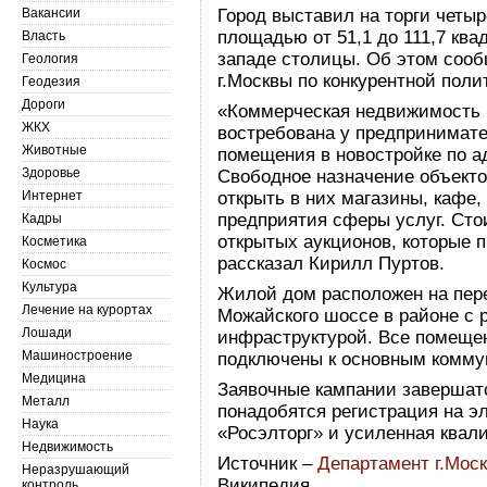
Вакансии
Город выставил на торги четы
площадью от 51,1 до 111,7 ква
Власть
западе столицы. Об этом соо
Геология
г.Москвы по конкурентной поли
Геодезия
Дороги
«Коммерческая недвижимость 
ЖКХ
востребована у предпринимате
Животные
помещения в новостройке по а
Здоровье
Свободное назначение объекто
Интернет
открыть в них магазины, кафе,
предприятия сферы услуг. Сто
Кадры
открытых аукционов, которые п
Косметика
рассказал Кирилл Пуртов.
Космос
Культура
Жилой дом расположен на пер
Лечение на курортах
Можайского шоссе в районе с 
Лошади
инфраструктурой. Все помеще
Машиностроение
подключены к основным комму
Медицина
Заявочные кампании завершатс
Металл
понадобятся регистрация на э
Наука
«Росэлторг» и усиленная квал
Недвижимость
Источник –
Департамент г.Моск
Неразрушающий
Википедия
контроль