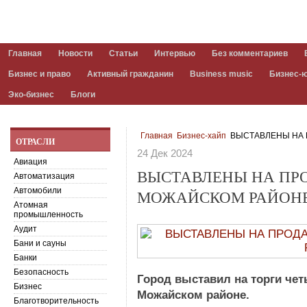
Главная
Новости
Статьи
Интервью
Без комментариев
Бизнес и право
Активный гражданин
Business music
Бизнес-
Эко-бизнес
Блоги
Главная
Бизнес-хайп
ВЫСТАВЛЕНЫ НА 
ОТРАСЛИ
24 Дек 2024
Авиация
ВЫСТАВЛЕНЫ НА ПР
Автоматизация
Автомобили
МОЖАЙСКОМ РАЙОН
Атомная
промышленность
Аудит
Бани и сауны
Банки
Безопасность
Город выставил на торги че
Бизнес
Можайском районе.
Благотворительность