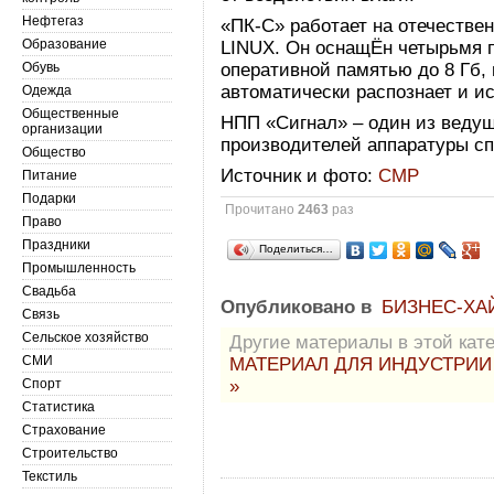
Нефтегаз
«ПК-С» работает на отечеств
Образование
LINUX. Он оснащЁн четырьмя п
Обувь
оперативной памятью до 8 Гб,
автоматически распознает и и
Одежда
Общественные
НПП «Сигнал» – один из ведущ
организации
производителей аппаратуры сп
Общество
Источник и фото:
СМР
Питание
Подарки
Прочитано
2463
раз
Право
Праздники
Поделиться…
Промышленность
Свадьба
Опубликовано в
БИЗНЕС-ХА
Связь
Сельское хозяйство
Другие материалы в этой кате
СМИ
МАТЕРИАЛ ДЛЯ ИНДУСТРИ
Спорт
»
Статистика
Страхование
Строительство
Текстиль