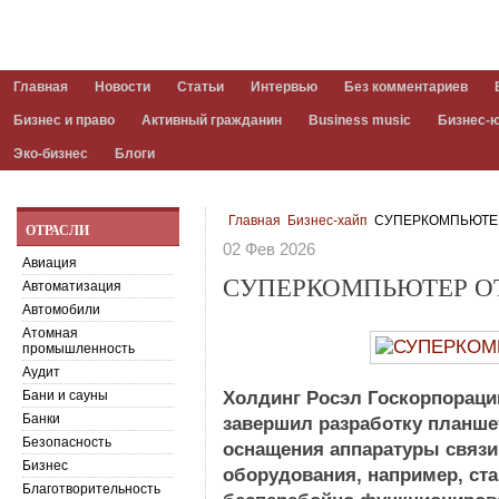
Главная
Новости
Статьи
Интервью
Без комментариев
Бизнес и право
Активный гражданин
Business music
Бизнес-
Эко-бизнес
Блоги
Главная
Бизнес-хайп
СУПЕРКОМПЬЮТЕР
ОТРАСЛИ
02 Фев 2026
Авиация
СУПЕРКОМПЬЮТЕР О
Автоматизация
Автомобили
Атомная
промышленность
Аудит
Бани и сауны
Холдинг Росэл Госкорпораци
Банки
завершил разработку планше
Безопасность
оснащения аппаратуры связи
Бизнес
оборудования, например, ста
Благотворительность