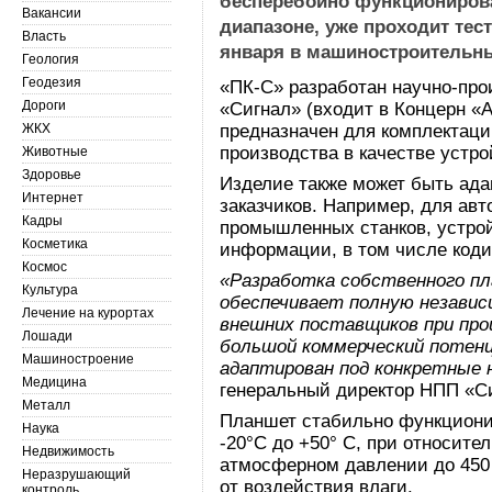
бесперебойно функциониров
Вакансии
диапазоне, уже проходит те
Власть
января в машиностроительны
Геология
Геодезия
«ПК-С» разработан научно-пр
Дороги
«Сигнал» (входит в Концерн «
ЖКХ
предназначен для комплектаци
производства в качестве устр
Животные
Здоровье
Изделие также может быть ада
Интернет
заказчиков. Например, для ав
Кадры
промышленных станков, устрой
Косметика
информации, в том числе коди
Космос
«Разработка собственного п
Культура
обеспечивает полную незави
Лечение на курортах
внешних поставщиков при про
Лошади
большой коммерческий потен
Машиностроение
адаптирован под конкретные 
Медицина
генеральный директор НПП «С
Металл
Планшет стабильно функциони
Наука
-20°С до +50° С, при относит
Недвижимость
атмосферном давлении до 450 
Неразрушающий
от воздействия влаги.
контроль