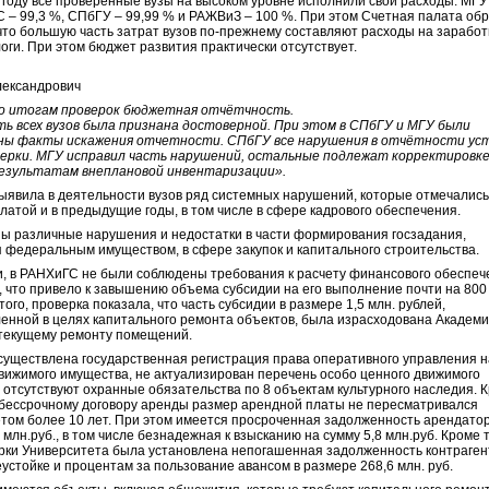
 году все проверенные вузы на высоком уровне исполнили свои расходы: МГУ 
 – 99,3 %, СПбГУ – 99,99 % и РАЖВиЗ – 100 %. При этом Счетная палата об
что большую часть затрат вузов по-прежнему составляют расходы на зарабо
логи. При этом бюджет развития практически отсутствует.
лександрович
по итогам проверок бюджетная отчётчность.
 всех вузов была признана достоверной. При этом в СПбГУ и МГУ были
ны факты искажения отчетности. СПбГУ все нарушения в отчётности ус
верки. МГУ исправил часть нарушений, остальные подлежат корректировке
 результатам внеплановой инвентаризации».
ыявила в деятельности вузов ряд системных нарушений, которые отмечалис
латой и в предыдущие годы, в том числе в сфере кадрового обеспечения.
ы различные нарушения и недостатки в части формирования госзадания,
 федеральным имуществом, в сфере закупок и капитального строительства.
и, в РАНХиГС не были соблюдены требования к расчету финансового обеспе
, что привело к завышению объема субсидии на его выполнение почти на 800
того, проверка показала, что часть субсидии в размере 1,5 млн. рублей,
енной в целях капитального ремонта объектов, была израсходована Академи
текущему ремонту помещений.
существлена государственная регистрация права оперативного управления н
вижимого имущества, не актуализирован перечень особо ценного движимого
 отсутствуют охранные обязательства по 8 объектам культурного наследия. 
1 бессрочному договору аренды размер арендной платы не пересматривался
том более 10 лет. При этом имеется просроченная задолженность арендатор
млн.руб., в том числе безнадежная к взысканию на сумму 5,8 млн.руб. Кроме т
рки Университета была установлена непогашенная задолженность контраген
еустойке и процентам за пользование авансом в размере 268,6 млн. руб.