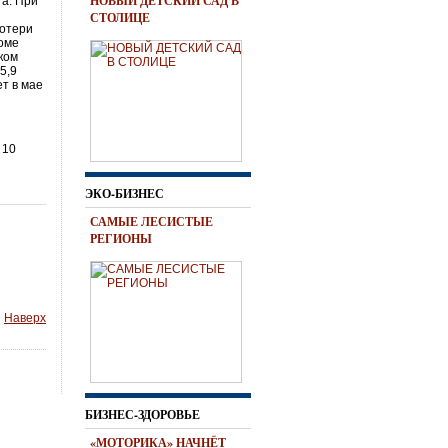
НОВЫЙ ДЕТСКИЙ САД В
а. При
СТОЛИЦЕ
потери
роме
ком
5,9
ет в мае
 10
ЭКО-БИЗНЕС
САМЫЕ ЛЕСИСТЫЕ
РЕГИОНЫ
Наверх
БИЗНЕС-ЗДОРОВЬЕ
«МОТОРИКА» НАЧНЁТ