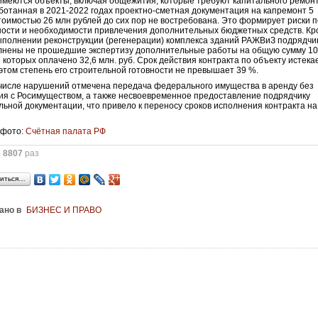
меются объекты, включая общежития, которые требуют капитального ремонт
ботанная в 2021-2022 годах проектно-сметная документация на капремонт 5
тоимостью 26 млн рублей до сих пор не востребована. Это формирует риски 
ности и необходимости привлечения дополнительных бюджетных средств. К
выполнении реконструкции (регенерации) комплекса зданий РАЖВиЗ подрядчи
нены не прошедшие экспертизу дополнительные работы на общую сумму 10
з которых оплачено 32,6 млн. руб. Срок действия контракта по объекту истека
и этом степень его строительной готовности не превышает 39 %.
числе нарушений отмечена передача федерального имущества в аренду без
ия с Росимуществом, а также несвоевременное предоставление подрядчику
ьной документации, что привело к переносу сроков исполнения контракта на
 фото:
Счётная палата РФ
о
8807
раз
иться…
ано в
БИЗНЕС И ПРАВО