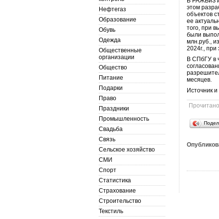
В РАЖВиЗ и
этом разра
Нефтегаз
объектов с
Образование
ее актуаль
того, при 
Обувь
были выпол
Одежда
млн.руб., и
2024г., пр
Общественные
организации
В СПбГУ в 
согласован
Общество
разрешител
Питание
месяцев.
Подарки
Источник и
Право
Прочитан
Праздники
Промышленность
Подел
Свадьба
Связь
Опубликов
Сельское хозяйство
СМИ
Спорт
Статистика
Страхование
Строительство
Текстиль