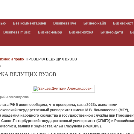
вью
Без комментариев
Business live
Бизнес-хайп
Бизнес-арт
Business music
Бизнес-юмор
Бизнес-кухня
Бизнес-дети
Б
изнес и право
ПРОВЕРКА ВЕДУЩИХ ВУЗОВ
4
РКА ВЕДУЩИХ ВУЗОВ
рий Александрович
лата РФ 5 июля сообщила, что проверила, как в 2023г. исполняли
сковский государственный университет имени М.В. Ломоносова» (МГУ),
я академия народного хозяйства и государственной службы при Президен
 Санкт-Петербургский государственный университет (СПбГУ) и Российска
ивописи, ваяния и зодчества Ильи Глазунова (РАЖВиЗ).