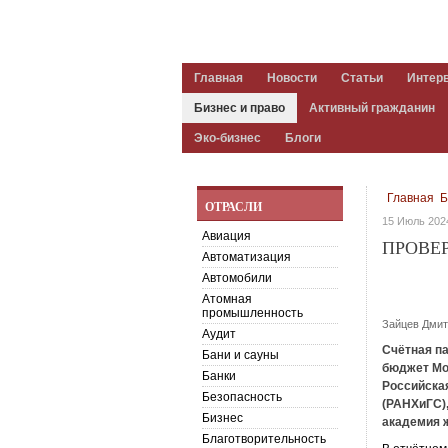
Главная
Новости
Статьи
Интер
Бизнес и право
Активный гражданин
Эко-бизнес
Блоги
Главная
Б
ОТРАСЛИ
15 Июль 202
Авиация
ПРОВЕ
Автоматизация
Автомобили
Атомная
промышленность
Зайцев Дмит
Аудит
Счётная па
Бани и сауны
бюджет Мо
Банки
Российска
Безопасность
(РАНХиГС),
Бизнес
академия ж
Благотворительность