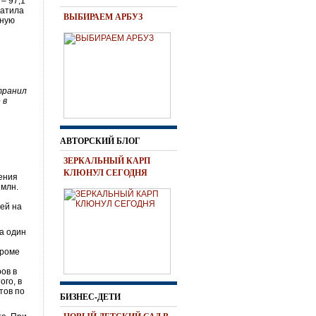
– 97,1
ратила
ВЫБИРАЕМ АРБУЗ
тную
транил
 в
ь
АВТОРСКИЙ БЛОГ
ЗЕРКАЛЬНЫЙ КАРП
КЛЮНУЛ СЕГОДНЯ
чения
 млн.
ей на
а один
Кроме
ов в
ого, в
тов по
БИЗНЕС-ДЕТИ