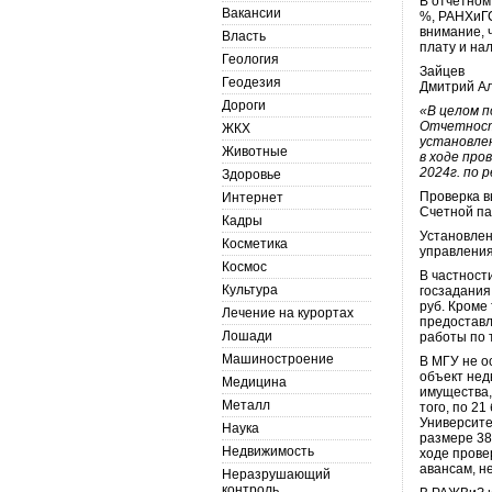
В отчётном
Вакансии
%, РАНХиГС
внимание, 
Власть
плату и на
Геология
Зайцев
Геодезия
Дмитрий А
Дороги
«В целом 
Отчетность
ЖКХ
установле
Животные
в ходе про
2024г. по
Здоровье
Проверка в
Интернет
Счетной па
Кадры
Установлен
Косметика
управления
Космос
В частност
Культура
госзадания
руб. Кроме 
Лечение на курортах
предоставл
Лошади
работы по 
Машиностроение
В МГУ не о
объект нед
Медицина
имущества,
Металл
того, по 2
Университе
Наука
размере 38 
Недвижимость
ходе прове
авансам, н
Неразрушающий
контроль