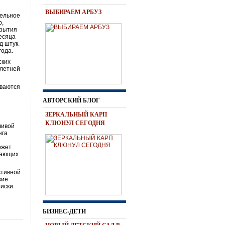
ВЫБИРАЕМ АРБУЗ
тельное
р,
крытия
есяца
д штук.
года.
ских
олетней
иваются
АВТОРСКИЙ БЛОГ
ЗЕРКАЛЬНЫЙ КАРП
КЛЮНУЛ СЕГОДНЯ
чивой
нга
ожет
тающих
ктивной
кие
риски
БИЗНЕС-ДЕТИ