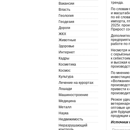
тренда.
Вакансии
По словам 
Власть
и масштабн
Геология
по её слов
импорта, п
Геодезия
2025г. про
Дороги
Прирост со
ЖКХ
Дополнител
предприяти
Животные
работе по 
Здоровье
Несмотря н
Интернет
с серьёзны
Кадры
к себестои
и высокая 
Косметика
производс
Космос
По мнению 
Культура
инвестицио
«Волжанин»
Лечение на курортах
производст
Лошади
привести к
производит
Машиностроение
Резкое уде
Медицина
ветеринарн
Металл
оптовые це
для будуще
Наука
продукции 
Недвижимость
Источник 
Неразрушающий
контроль