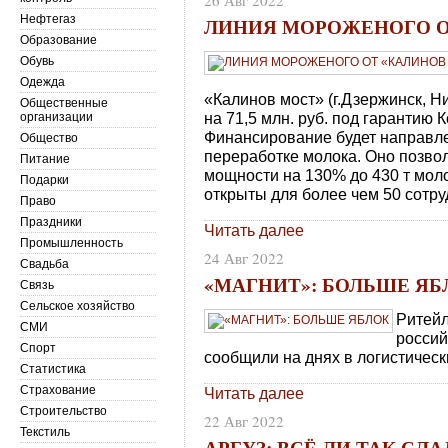
26 Авг 2022
Нефтегаз
ЛИНИЯ МОРОЖЕНОГО О
Образование
Обувь
Одежда
«Калинов мост» (г.Дзержинск, Н
Общественные
на 71,5 млн. руб. под гарантию 
организации
Финансирование будет направле
Общество
переработке молока. Оно позв
Питание
мощности на 130% до 430 т моло
Подарки
открыты для более чем 50 сотру
Право
Праздники
Читать далее
Промышленность
24 Авг 2022
Свадьба
«МАГНИТ»: БОЛЬШЕ ЯБ
Связь
Сельское хозяйство
Ритейл
СМИ
россий
Спорт
сообщили на днях в логистически
Статистика
Страхование
Читать далее
Строительство
22 Авг 2022
Текстиль
АРБУЗ: ВСЁ ЛИ ТАК СЛ