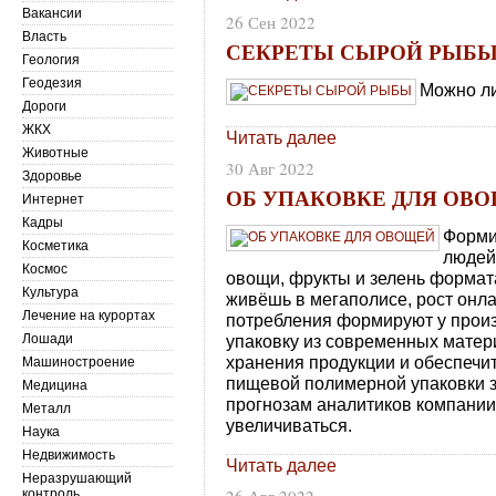
Вакансии
26 Сен 2022
Власть
СЕКРЕТЫ СЫРОЙ РЫБ
Геология
Геодезия
Можно ли
Дороги
ЖКХ
Читать далее
Животные
30 Авг 2022
Здоровье
ОБ УПАКОВКЕ ДЛЯ ОВ
Интернет
Кадры
Форми
Косметика
людей
Космос
овощи, фрукты и зелень формата
Культура
живёшь в мегаполисе, рост онла
Лечение на курортах
потребления формируют у прои
Лошади
упаковку из современных матери
хранения продукции и обеспечи
Машиностроение
пищевой полимерной упаковки за 
Медицина
прогнозам аналитиков компании
Металл
увеличиваться.
Наука
Недвижимость
Читать далее
Неразрушающий
контроль