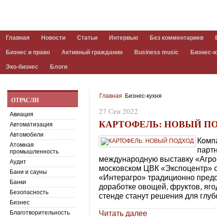
Главная
Новости
Статьи
Интервью
Без комментариев
Бизнес и право
Активный гражданин
Business music
Бизнес-
Эко-бизнес
Блоги
Главная
Бизнес-кухня
ОТРАСЛИ
27 Сен 2022
Авиация
КАРТОФЕЛЬ: НОВЫЙ П
Автоматизация
Автомобили
Комп
Атомная
парт
промышленность
международную выставку «Агро
Аудит
московском ЦВК «Экспоцентр» с
Бани и сауны
«Интерагро» традиционно предс
Банки
доработке овощей, фруктов, яго
Безопасность
стенде станут решения для глуб
Бизнес
Читать далее
Благотворительность