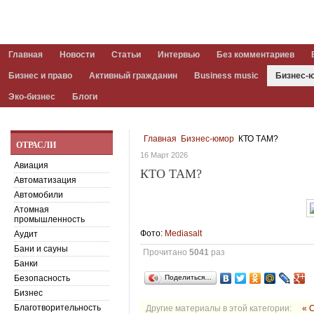
Главная
Новости
Статьи
Интервью
Без комментариев
Бизнес и право
Активный гражданин
Business music
Бизнес-
Эко-бизнес
Блоги
Главная
Бизнес-юмор
КТО ТАМ?
ОТРАСЛИ
16 Март 2026
Авиация
КТО ТАМ?
Автоматизация
Автомобили
Атомная
промышленность
Фото:
Меdiasalt
Аудит
Бани и сауны
Прочитано
5041
раз
Банки
Безопасность
Поделиться…
Бизнес
Благотворительность
Другие материалы в этой категории:
« 