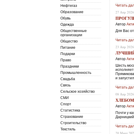
Читать да
Нефтегаз
Образование
27 Апр 202
ПРОГУЛ
Обувь
Автор
Акт
Одежда
Общественные
Для Вас от
организации
Читать да
Общество
23 Апр 202
Питание
ЛУЧШИЙ
Подарки
Автор
Акт
Право
Шесть мос
Праздники
исполняет
Промышленность
Прямикова
и запусти
Свадьба
Связь
Читать да
Сельское хозяйство
08 Апр 202
СМИ
ХЛЕБО
Спорт
Автор
Акт
Статистика
Почти у ка
Страхование
Дарницкий 
Строительство
Читать да
Текстиль
20 Март 20