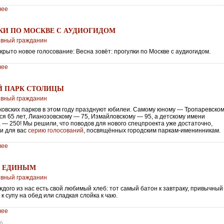
лее
6
КИ ПО МОСКВЕ С АУДИОГИДОМ
ивный гражданин
крыто новое голосование: Весна зовёт: прогулки по Москве с аудиогидом.
лее
6
 ПАРК СТОЛИЦЫ
ивный гражданин
ковских парков в этом году празднуют юбилеи. Самому юному — Тропаревско
ся 65 лет, Лианозовскому — 75, Измайловскому — 95, а детскому имени
 — 250! Мы решили, что поводов для нового спецпроекта уже достаточно,
ли для вас
серию голосований
, посвящённых городским паркам-именинникам.
лее
6
М ЕДИНЫМ
ивный гражданин
ждого из нас есть свой любимый хлеб: тот самый батон к завтраку, привычный
к супу на обед или сладкая слойка к чаю.
лее
26