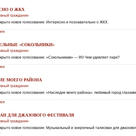
6
СНО О ЖКХ
ивный гражданин
ткрыто новое голосование: Интересно и познавательно о ЖКХ.
лее
6
ЕЛЬНЫЕ «СОКОЛЬНИКИ»
ивный гражданин
ткрыто новое голосование: «Сокольникам» — 95! Чем удивляет парк?
лее
6
ИЕ МОЕГО РАЙОНА
ивный гражданин
ткрыто новое голосование: «Наследие моего района»: любимый город глазами
лее
6
АН ДЛЯ ДЖАЗОВОГО ФЕСТИВАЛЯ
ивный гражданин
ткрыто новое голосование: Музыкальный и энергичный талисман для джазово
.