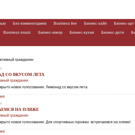
вью
Без комментариев
Business live
Бизнес-хайп
Бизнес-арт
Business music
Бизнес-юмор
Бизнес-кухня
Бизнес-дети
Б
ктивный гражданин
26
Д СО ВКУСОМ ЛЕТА
ивный гражданин
крыто новое голосование: Лимонад со вкусом лета.
лее
26
АЕМСЯ НА ПЛЯЖЕ
ивный гражданин
ткрыто новое голосование: Для спортивных горожан: встречаемся на пляже!
лее