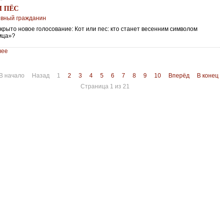
И ПЁС
ивный гражданин
крыто новое голосование: Кот или пес: кто станет весенним символом
мца»?
лее
В начало
Назад
1
2
3
4
5
6
7
8
9
10
Вперёд
В конец
Страница 1 из 21