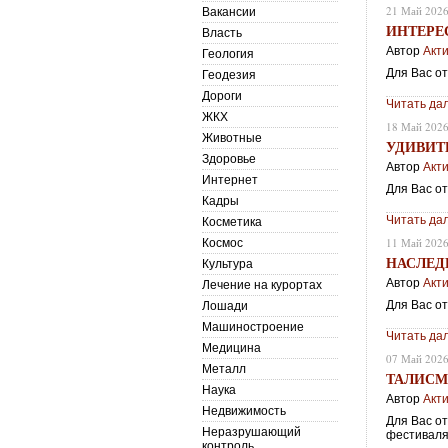
21 Май 202
Вакансии
ИНТЕРЕ
Власть
Автор
Акт
Геология
Для Вас о
Геодезия
Дороги
Читать да
ЖКХ
18 Май 202
Животные
УДИВИТ
Здоровье
Автор
Акт
Интернет
Для Вас о
Кадры
Читать да
Косметика
11 Май 202
Космос
НАСЛЕД
Культура
Автор
Акт
Лечение на курортах
Для Вас о
Лошади
Машиностроение
Читать да
Медицина
07 Май 202
Металл
ТАЛИСМ
Наука
Автор
Акт
Недвижимость
Для Вас о
Неразрушающий
фестиваля
контроль