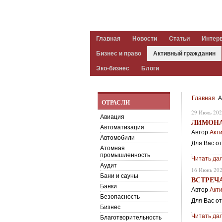
Главная
Новости
Статьи
Интер
Бизнес и право
Активный гражданин
Эко-бизнес
Блоги
Главная
А
ОТРАСЛИ
29 Июль 20
Авиация
ЛИМОНА
Автоматизация
Автор
Акт
Автомобили
Для Вас от
Атомная
промышленность
Читать да
Аудит
16 Июнь 20
Бани и сауны
ВСТРЕЧ
Банки
Автор
Акт
Безопасность
Для Вас о
Бизнес
Читать да
Благотворительность