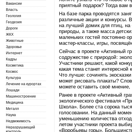
Вакансии
приятный подарок? Тогда вам 
Власть
На базе парка проводятся зан
Геология
различные акции и конкурсы. В
Геодезия
на лучший домик для птиц, н
Дороги
природы, а также масса детски
ЖКХ
маленьких гостей постоянно о
Животные
мастер-классы, игры, посвящё
Здоровье
Сейчас в проекте «Активный г
Интернет
содружестве с природой: эколо
Кадры
Участники решают, какой конк
Косметика
какая тема станет интересной к
Космос
Что лучше: сочинять экосказк
Культура
может рисовать плакаты? Слов
Лечение на курортах
можете оставить своё мнение,
Лошади
Ранее в проекте «Активный гр
Машиностроение
экологического фестиваля «Пр
Медицина
Школа». Более ста сорока тыся
Металл
голосовании. На данный момен
Наука
уменьшению количества отходо
Недвижимость
летом участники проекта выби
Неразрушающий
«Воробьевы горы». Большинст
контроль