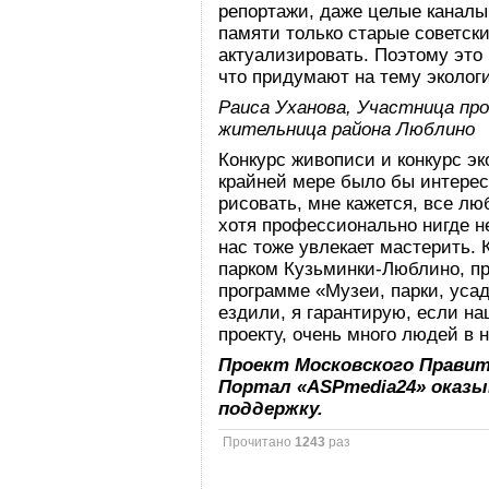
репортажи, даже целые каналы 
памяти только старые советск
актуализировать. Поэтому это 
что придумают на тему экологи
Раиса Уханова, Участница пр
жительница района Люблино
Конкурс живописи и конкурс эко
крайней мере было бы интерес
рисовать, мне кажется, все л
хотя профессионально нигде н
нас тоже увлекает мастерить.
парком Кузьминки-Люблино, пр
программе «Музеи, парки, уса
ездили, я гарантирую, если н
проекту, очень много людей в н
Проект Московского Прави
Портал «
ASPmedia
24» оказ
поддержку.
Прочитано
1243
раз