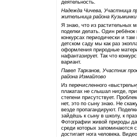
деятельность.
Надежда Чичева, Участница п
жительница района Кузьминки
Я знаю, что из растительных 
поделки делать. Один ребёнок в
конкурсах периодически и там 
детском саду мы как раз экопл
оформления природные материа
нафантазирует. Так что конкур
вариант.
Павел Тарханов, Участник пр
района Измайлово
Из перечисленного «выстрельну
плакатах не слышал нигде, при
степени присутствует. Пробле
нет, это по сыну знаю. Не скажу
везде пропагандируют. Поделки
зайдёшь к сыну в школу, к пр
Фотографии живой природы да
среди которых запоминаются с
достигает нога человека. Виде