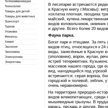
Телекоммуникации
В лесопарке встречаются редк
Технологии
в Красную книгу г.Москвы): ве
Товары для детей
хохлатка плотная, гвоздика тр
Товары для животных
майский, купена лекарственная
Транспорт
видов колокольчиков, нивяник
Туризм
и другие. Всего более 20 видов
Упаковка
Фауна парка.
Финансы
Богат парк и птицами. За пять
Химия
видов птиц, относящихся к 24 
Экология
виды, занесённые в Красную к
Экономика
(ополовник), ворон, жулан, реч
Электроника
ястреб тетеревятник. Кузьминс
Энергетика
массивов нашего города, где е
вид, находящийся под угрозой
встречаются: серая ворона, бо
городской и полевой, зяблик, у
очень неравномерно.
На территории природно-истор
видов млекопитающих, среди них
мышевидные грызуны. В прудах
карась, пескарь и другие. Весн