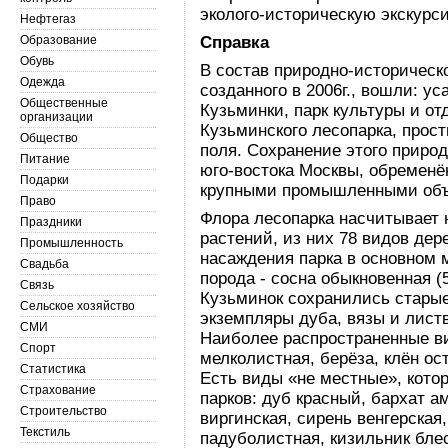
эколого-историческую экскур
Нефтегаз
Образование
Справка
Обувь
В состав природно-историческ
Одежда
созданного в 2006г., вошли: у
Общественные
Кузьминки, парк культуры и о
организации
Кузьминского лесопарка, про
Общество
поля. Сохранение этого приро
Питание
юго-востока Москвы, обременё
Подарки
крупными промышленными объ
Право
Флора лесопарка насчитывает 
Праздники
растений, из них 78 видов дер
Промышленность
насаждения парка в основном
Свадьба
порода - сосна обыкновенная (
Связь
Кузьминок сохранились стары
Сельское хозяйство
экземпляры дуба, вязы и листв
СМИ
Наиболее распространенные в
Спорт
мелколистная, берёза, клён о
Статистика
Есть виды «не местные», кото
Страхование
парков: дуб красный, бархат а
Строительство
виргинская, сирень венгерская
Текстиль
падуболистная, кизильник бле