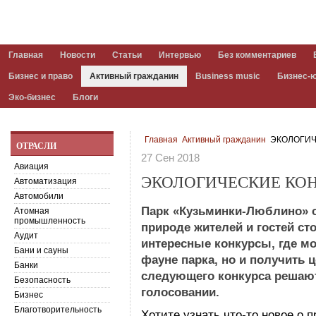
Главная
Новости
Статьи
Интервью
Без комментариев
Бизнес и право
Активный гражданин
Business music
Бизнес-
Эко-бизнес
Блоги
Главная
Активный гражданин
ЭКОЛОГИЧ
ОТРАСЛИ
27 Сен 2018
Авиация
ЭКОЛОГИЧЕСКИЕ КОН
Автоматизация
Автомобили
Парк «Кузьминки-Люблино» 
Атомная
промышленность
природе жителей и гостей ст
Аудит
интересные конкурсы, где мо
Бани и сауны
фауне парка, но и получить 
Банки
следующего конкурса решают
Безопасность
голосовании.
Бизнес
Благотворительность
Хотите узнать что-то новое о 