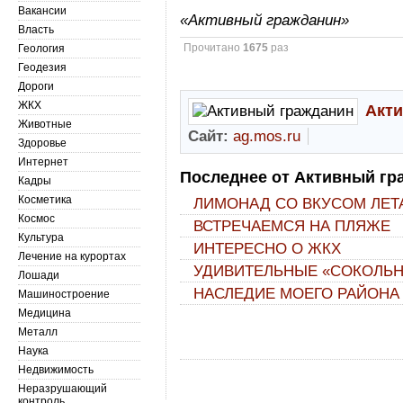
Вакансии
«Активный гражданин»
Власть
Прочитано
1675
раз
Геология
Геодезия
Дороги
ЖКХ
Акт
Животные
Сайт:
ag.mos.ru
Здоровье
Интернет
Последнее от Активный гр
Кадры
Косметика
ЛИМОНАД СО ВКУСОМ ЛЕТ
Космос
ВСТРЕЧАЕМСЯ НА ПЛЯЖЕ
Культура
ИНТЕРЕСНО О ЖКХ
Лечение на курортах
УДИВИТЕЛЬНЫЕ «СОКОЛЬ
Лошади
НАСЛЕДИЕ МОЕГО РАЙОНА
Машиностроение
Медицина
Металл
Наука
Недвижимость
Неразрушающий
контроль