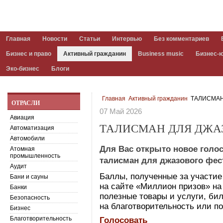
Главная
Новости
Статьи
Интервью
Без комментариев
Бизнес и право
Активный гражданин
Business music
Бизнес-
Эко-бизнес
Блоги
Главная
Активный гражданин
ТАЛИСМАН
ОТРАСЛИ
07 Май 2026
Авиация
ТАЛИСМАН ДЛЯ ДЖА
Автоматизация
Автомобили
Для Вас открыто новое голо
Атомная
промышленность
талисман для джазового фес
Аудит
Баллы, полученные за участие
Бани и сауны
на сайте «Миллион призов» на 
Банки
полезные товары и услуги, бил
Безопасность
на благотворительность или по
Бизнес
Благотворительность
Голосовать