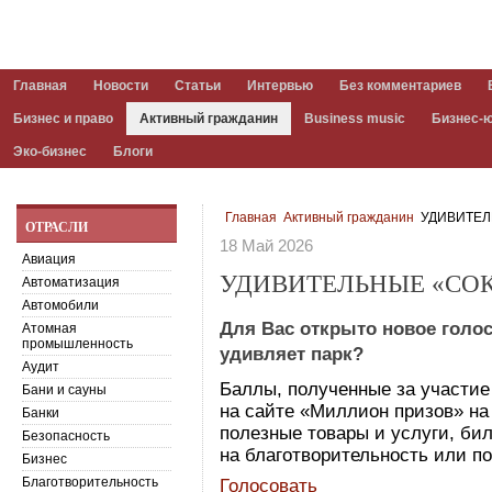
Главная
Новости
Статьи
Интервью
Без комментариев
Бизнес и право
Активный гражданин
Business music
Бизнес-
Эко-бизнес
Блоги
Главная
Активный гражданин
УДИВИТЕЛ
ОТРАСЛИ
18 Май 2026
Авиация
УДИВИТЕЛЬНЫЕ «СО
Автоматизация
Автомобили
Для Вас открыто новое голо
Атомная
промышленность
удивляет парк?
Аудит
Баллы, полученные за участие
Бани и сауны
на сайте «Миллион призов» на 
Банки
полезные товары и услуги, бил
Безопасность
на благотворительность или по
Бизнес
Благотворительность
Голосовать