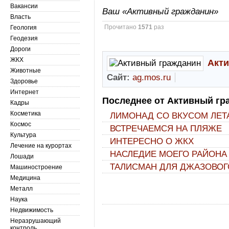
Вакансии
Ваш «Активный гражданин»
Власть
Прочитано
1571
раз
Геология
Геодезия
Дороги
ЖКХ
Акт
Животные
Сайт:
ag.mos.ru
Здоровье
Интернет
Последнее от Активный гр
Кадры
Косметика
ЛИМОНАД СО ВКУСОМ ЛЕТ
Космос
ВСТРЕЧАЕМСЯ НА ПЛЯЖЕ
Культура
ИНТЕРЕСНО О ЖКХ
Лечение на курортах
НАСЛЕДИЕ МОЕГО РАЙОНА
Лошади
ТАЛИСМАН ДЛЯ ДЖАЗОВОГ
Машиностроение
Медицина
Металл
Наука
Недвижимость
Неразрушающий
контроль