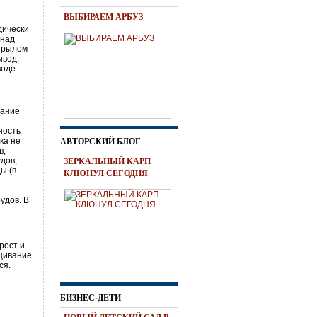
ВЫБИРАЕМ АРБУЗ
дически
 над
о рылом
ывод,
воде
вание
ность
АВТОРСКИЙ БЛОГ
ка не
в,
ЗЕРКАЛЬНЫЙ КАРП
дов,
ы (в
КЛЮНУЛ СЕГОДНЯ
удов. В
рост и
ащивание
ся.
БИЗНЕС-ДЕТИ