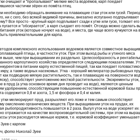
утки очищают и "пропалывают" мелкие места водоёмов, карп поедает
вшиеся частички зёрен из помёта птиц.
м необходимо обращать внимание на плавающие стаи уток или гусей. Перио
ого, ни с сего, без всякой видимой причины, внезапно испуганно подпрыгивают
ему? Все просто - крупный карп подплывает сзади к утке или гусю, толкает ег
а пугается и "обсирается", а карп съедает его помёт. Отсюда можно сделать в
битания уток (которые ночуют на воде), и места, где чаще всего кучкуются на 
т быть привлекательными для карпа.
етодов комплексного использования водоемов является совместное выращи
оплавающей птицы, в частности уток. При этом выход рыбы и утиного мяса
я выше, чем при выращивании их раздельно. Целесообразность и рентабель
анного карпоутиного хозяйства определяется следующими показателями. Ут
онкурентом в питании карпу естественной пищей, так как поедает головастико
х икру, а также водных насекомых. Утка - хороший мелиоратор рыбоводных пру
т как подводную мягкую растительность, так и плавающую на поверхности вод
яску), способствует уничтожению жесткой растительности. Экскременты уток,
 в пруд (а утка основное время дня проводит на воде), являются ценным
им удобрением, способствующим повышению естественной кормовой базы пр
та содержится 0,8 кг азота, 1,5 кг фосфора и 0,4 кг калия.
, утки мелиорируют пруд, разрыхляют его ложе и тем самым способствуют
у окислению органических веществ. При выращивании уток на прудах, их
ая рыбопродуктивность повышается в 2 раза. Выгул уток на воде ускоряет их 
но отражается на качестве воспроизводительной системы, при этом на выр
ссы уток расходуется меньше кормов, т.е. кормовой коэффициент уменьшает
ч, фото Николай Зуев