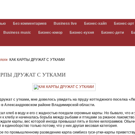
вью
Без комментариев
Business live
Бизнес-хайп
Бизнес-арт
Business music
Бизнес-юмор
Бизнес-кухня
Бизнес-дети
Б
логи
КАК КАРПЫ ДРУЖАТ С УТКАМИ
АРПЫ ДРУЖАТ С УТКАМИ
дружат с утками, мне довелось увидеть на пруду коттеджного поселка «Л
то в Александровском районе Владимирской области.
сал хлеб в воду и его с жадностью поедали огромные карпы. Но бывало, что и 
 к хлебу и начиналась борьба между рыбами и птицами за ржаное лакомство
еждали карпы, вес которой иногда превышал пять и более килограммов. Обычн
т в единоборство только потому, что у них другая весовая категория.
ре по промышленному разведению карпа симбиоз гуси-утки-карпы приветству