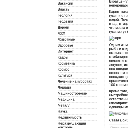
Вкратце - 
Вакансии
неперевари
Власть
Карпятника
Геология
гуси ни с т
водой. Поч
Геодезия
в зад, птиц
Дороги
что места о
гуси, могу
ЖКХ
Животные
Одним из м
Здоровье
рыбы и вод
Интернет
оказываетс
комбиниров
Кадры
является к
Косметика
лягушек, и
она поедае
Космос
основном р
Культура
попадающие
органическ
Лечение на курортах
100 кг поме
Лошади
Кроме того
Машиностроение
быстрейшем
естественн
Медицина
благоприят
Металл
единицы ма
Наука
Недвижимость
Савва Цони
Неразрушающий
контроль