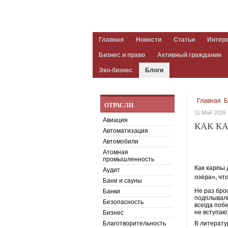
Главная
Новости
Статьи
Интер
Бизнес и право
Активный гражданин
Эко-бизнес
Блоги
Главная
Б
ОТРАСЛИ
11 Май 2026
Авиация
КАК К
Автоматизация
Автомобили
Атомная
промышленность
Как карпы 
Аудит
озёра», ч
Бани и сауны
Не раз бро
Банки
подплывали
Безопасность
всегда поб
не вступаю
Бизнес
Благотворительность
В литерату