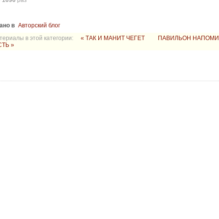
о
1696
раз
ано в
Авторский блог
териалы в этой категории:
« ТАК И МАНИТ ЧЕГЕТ
ПАВИЛЬОН НАПОМИ
ТЬ »