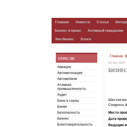
Главная
Новости
Статьи
Интер
Бизнес и право
Активный гражданин
Эко-бизнес
Блоги
Главная
B
ОТРАСЛИ
02 Окт 2017
Авиация
БИЗНЕ
Автоматизация
Автомобили
Атомная
промышленность
Аудит
Шестая меж
Бани и сауны
Congress &
Банки
Безопасность
Место про
Бизнес
Дата пров
Благотворительность
Ведущие иг