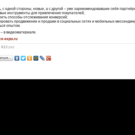
, с одной стороны, новые, а с другой – уже зарекомендовавшие себя партнёр
вые инструменты для привлечения покупателей;
еть способы отслеживания конверсий;
ровать продвижение и продажи в социальных сетях и мобильных мессендже
ься опытом.
– в видеоматериале.
ce-expo.ru
о
613
раз
иться…