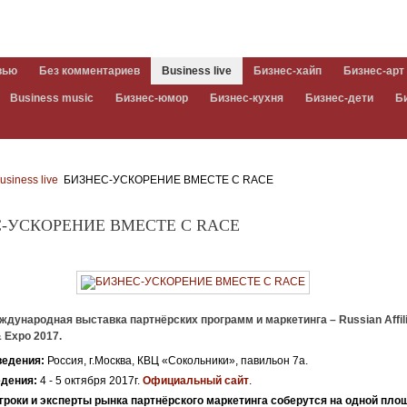
вью
Без комментариев
Business live
Бизнес-хайп
Бизнес-арт
Business music
Бизнес-юмор
Бизнес-кухня
Бизнес-дети
Б
usiness live
БИЗНЕС-УСКОРЕНИЕ ВМЕСТЕ С RACE
С-УСКОРЕНИЕ ВМЕСТЕ С RACE
дународная выставка партнёрских программ и маркетинга – Russian Affil
 Expo 2017.
ведения:
Россия, г.Москва, КВЦ «Сокольники», павильон 7a.
едения:
4 - 5 октября 2017г.
Официальный сайт
.
роки и эксперты рынка партнёрского маркетинга соберутся на одной пло