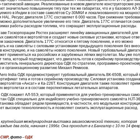
-тактической авиации. Реализованные в новом двигателе конструкторские р
ют значительно повышенную тягу при тех же габаритах, что и у базового АЛ-
уемого в Индии в составе самолётов Су-30МКИ и локализованного на мощнос
 HAL. Ресурс двигателя 177С составляет 6 000 часов. При снижении требова
зможно дополнительное увеличение его тяги. Двигатель 177С отличается сн
жимах работы расходом топлива, что сокращает эксплуатационные расходы.
таве Госкорпорации Ростех расширяет линейку авиационных двигателей для
х самолётов и вертолётов и создает новые силовые установки, которые отв
м заказчиков. Двигатель 177С относится к пятому поколению, и его можно
ать и на самолёты с силовыми установками предыдущего поколения без вне
в конструкцию, и на самолёты нового поколения. Новый турбовальный двигат
жет применяться на российских и зарубежных лёгких вертолетах. Мы уже по
 типа, который подтверждает, что двигатель готов к серийному производству
меститель генерального директора ОДК по стратегии, программно-проектном
 и организационному развитию Михаил Ремизов.
Aero India ОДК продемонстрирует турбовальный двигатель ВК-650В, который
ертификат типа и готов к серийному производству. Силовая установка создан
 вертолётов «Ансат» и Ка-226Т. Конструкция двигателя также позволяет при
гих вертолетах и в составе перспективных летательных аппаратов.
, ОДК покажет АЛ-55Э, который применяется для учебно-тренировочных само
тан ОДК специально для индийского учебно-тренировочного самолёта HJT-36
тановка обладает рядом преимуществ, в частности, его модульная конструкц
ет высокую технологичность и позволяет снизить эксплуатационные расход.
 – крупнейшая международная выставка авиакосмической техники, которая
аждые два года, начиная с 1996г. Она проходит в г.Бангалор с 10 по 14 фев
:
CМР
, фото -
ОДК