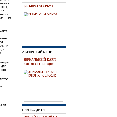
ешения
ВЫБИРАЕМ АРБУЗ
31ФП,
тях
ний по
иженным
ечают
сения
ель
лучили
»
, -
АВТОРСКИЙ БЛОГ
у
ЗЕРКАЛЬНЫЙ КАРП
 получил
КЛЮНУЛ СЕГОДНЯ
а для
менять
лётов.
.
ия
раля
БИЗНЕС-ДЕТИ