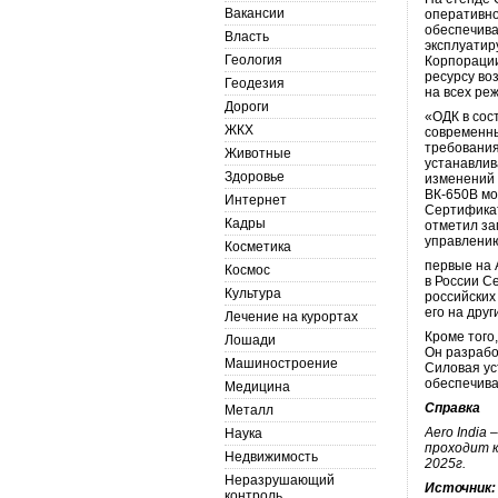
Вакансии
оперативно
обеспечива
Власть
эксплуатир
Геология
Корпорации
ресурсу во
Геодезия
на всех ре
Дороги
«ОДК в сос
ЖКХ
современны
требования
Животные
устанавлив
Здоровье
изменений 
ВК-650В мо
Интернет
Сертификат
Кадры
отметил за
управлению
Косметика
первые на 
Космос
в России С
Культура
российских
его на дру
Лечение на курортах
Кроме того
Лошади
Он разрабо
Машиностроение
Силовая ус
обеспечива
Медицина
Справка
Металл
Aero India
Наука
проходит к
Недвижимость
2025г.
Неразрушающий
Источник
контроль