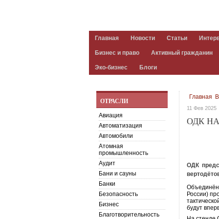
Главная
Новости
Статьи
Интер
Бизнес и право
Активный гражданин
Эко-бизнес
Блоги
Главная
B
ОТРАСЛИ
11 Фев 2025
Авиация
ОДК НА
Автоматизация
Автомобили
Атомная
промышленность
Аудит
ОДК предст
Бани и сауны
вертодёто
Банки
Объединённ
Безопасность
России) пр
тактическо
Бизнес
будут впер
Благотворительность
На стенде 