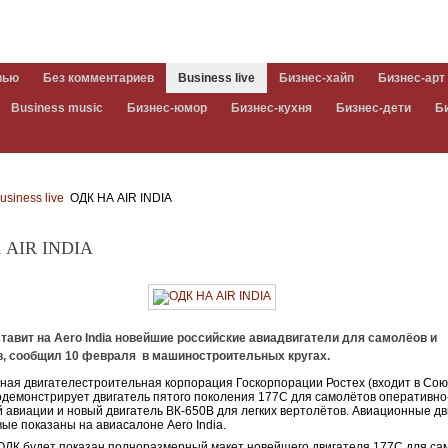
вью
Без комментариев
Business live
Бизнес-хайп
Бизнес-арт
Business music
Бизнес-юмор
Бизнес-кухня
Бизнес-дети
Б
usiness live
ОДК НА АIR INDIA
 АIR INDIA
авит на Aero India новейшие российские авиадвигатели для самолёов и
в, сообщил 10 февраля в машиностроительных кругах.
ая двигателестроительная корпорация Госкорпорации Ростех (входит в С
одемонстрирует двигатель пятого поколения 177С для самолётов оперативно
й авиации и новый двигатель ВК-650В для легких вертолётов. Авиационные д
вые показаны на авиасалоне Aero India.
ОДК будет показан полноразмерный макет новейшего двигателя 177С для са