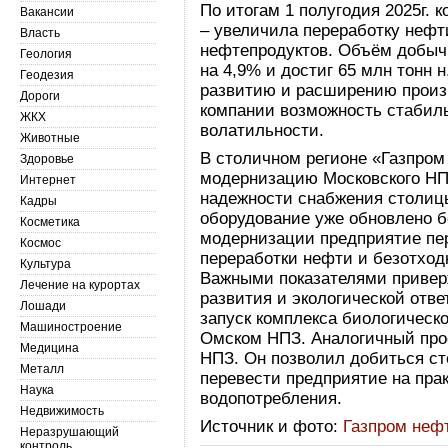
По итогам 1 полугодия 2025г. к
Вакансии
– увеличила переработку нефт
Власть
нефтепродуктов. Объём добычи
Геология
на 4,9% и достиг 65 млн тонн 
Геодезия
развитию и расширению произ
Дороги
компании возможность стабиль
ЖКХ
волатильности.
Животные
В столичном регионе «Газпро
Здоровье
модернизацию Московского Н
Интернет
надежности снабжения столиц
Кадры
оборудование уже обновлено б
Косметика
модернизации предприятие пер
Космос
переработки нефти и безотход
Культура
Важными показателями привер
Лечение на курортах
развития и экологической отв
Лошади
запуск комплекса биологическ
Машиностроение
Омском НПЗ. Аналогичный прое
Медицина
НПЗ. Он позволил добиться ст
Металл
перевести предприятие на пра
Наука
водопотребления.
Недвижимость
Источник и фото:
Газпром неф
Неразрушающий
контроль