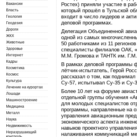
Вакансии
Ростех) приняли участие в ра
который прошёл в Тульской об
Власть
входит в число лидеров и акти
Геология
деловой программах.
Геодезия
Дороги
Делегация Объединенной авиа
ЖКХ
одной из самых многочисленны
Животные
50 работниками из 11 регионов
Здоровье
специалисты филиалов ОАК, «
Интернет
М.М. Громова и ТАНТК им. Г.М.
Кадры
В рамках деловой программы 
Косметика
лётчик-испытатель, Герой Ро
Космос
рассказал о том, как поднимал
Культура
Су-57, испытывал Су-35 и Су-
Лечение на курортах
Более 10 лет на форуме авиас
Лошади
отдельной группы обучения «Ав
Машиностроение
для молодых специалистов от
Медицина
программы, направленные на 
Металл
управления авиационным пре
Наука
экономического аспекта инжен
Недвижимость
навыков проектного управлени
Неразрушающий
налаживания коммуникаций ме
контроль