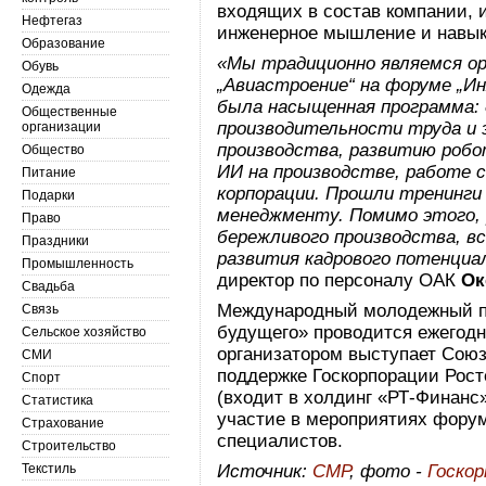
входящих в состав компании, 
Нефтегаз
инженерное мышление и навык
Образование
«Мы традиционно являемся ор
Обувь
„Авиастроение“ на форуме „Ин
Одежда
была насыщенная программа:
Общественные
производительности труда и
организации
производства, развитию робо
Общество
ИИ на производстве, работе
Питание
корпорации. Прошли тренинги
Подарки
менеджменту. Помимо этого,
Право
бережливого производства, в
Праздники
развития кадрового потенциа
Промышленность
директор по персоналу ОАК
Ок
Свадьба
Международный молодежный 
Связь
будущего» проводится ежегодн
Сельское хозяйство
организатором выступает Сою
СМИ
поддержке Госкорпорации Рос
Спорт
(входит в холдинг «РТ-Финанс»
Статистика
участие в мероприятиях фору
Страхование
специалистов.
Строительство
Текстиль
Источник:
СМР
, фото -
Госко