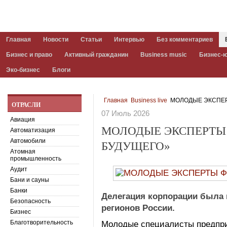
Главная
Новости
Статьи
Интервью
Без комментариев
Бизнес и право
Активный гражданин
Business music
Бизнес-
Эко-бизнес
Блоги
Главная
Business live
МОЛОДЫЕ ЭКСПЕР
ОТРАСЛИ
07 Июль 2026
Авиация
МОЛОДЫЕ ЭКСПЕРТЫ
Автоматизация
Автомобили
БУДУЩЕГО»
Атомная
промышленность
Аудит
Бани и сауны
Банки
Делегация корпорации была 
Безопасность
регионов России.
Бизнес
Благотворительность
Молодые специалисты предпри