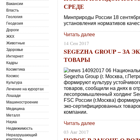
Вакансии
СРЕДЕ
Власть
Минприроды России 18 сентября
Геология
установления нормативов каче
Геодезия
Дороги
Читать далее
ЖКХ
14 Сен 2017
Животные
SEGEZHA GROUP – ЗА 
Здоровье
Интернет
ТОВАРЫ
Кадры
Косметика
Националь
Segezha Group (г. Москва, г.Пет
Космос
формируют культуру устойчиво
Культура
товаров, сообщили на днях в о
Лечение на курортах
лесопромышленный холдинг Segez
Лошади
FSC России (г.Москва) формиру
Машиностроение
эко-сертифицированных товаров
Медицина
компании.
Металл
Наука
Читать далее
Недвижимость
03 Авг 2017
Неразрушающий
контроль