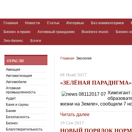
Главная
Новости
Статьи
Интервью
Без комментариев
Бизнес и право
Активный гражданин
Business music
Бизнес-
Эко-бизнес
Блоги
Главная
Экология
ОТРАСЛИ
Авиация
08 Нояб 2017
Автоматизация
«ЗЕЛЁНАЯ ПАРАДИГМА»
Автомобили
Атомная
Химгигант 
промышленность
образоват
Аудит
жизни на Земле», сообщили 7 н
Бани и сауны
Банки
Читать далее
Безопасность
19 Сен 2017
Бизнес
НОВЫЙ ПОРЯДОК НОР
Благотворительность