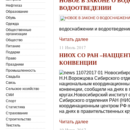
НОВОЕ В ЗАКОНЕ О ВО
Нефтегаз
ВОДООТВЕДЕНИИ
Образование
Обувь
Одежда
водоснабжении и водоотведении
Общественные
организации
Читать далее
Общество
Питание
11 Июль 2017
Подарки
НИОХ СО РАН –НАЦЦЕН
Право
КОНВЕНЦИИ
Праздники
Промышленность
Новосибирс
Свадьба
Н.Н.Ворожцова Сибирского отд
Связь
национальным координационным
конвенции, сообщили на днях в
Сельское хозяйство
кругах.Новосибирский институт
СМИ
Сибирского отделения РАН (НИ
Спорт
координационным центром РФ п
Статистика
на днях в правительственных кр
Страхование
Строительство
Читать далее
Текстиль
19 Июнь 2017