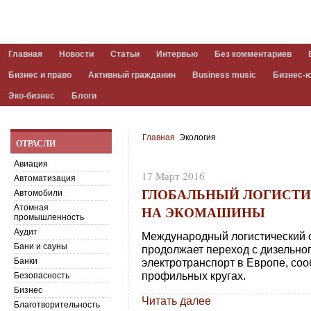
Главная
Новости
Статьи
Интервью
Без комментариев
Бизнес и право
Активный гражданин
Business music
Бизнес-
Эко-бизнес
Блоги
Главная
Экология
ОТРАСЛИ
Авиация
17 Март 2016
Автоматизация
ГЛОБАЛЬНЫЙ ЛОГИСТИК
Автомобили
НА ЭКОМАШИНЫ
Атомная
промышленность
Аудит
Международный логистический о
Бани и сауны
продолжает переход с дизельно
Банки
электротранспорт в Европе, со
профильных кругах.
Безопасность
Бизнес
Читать далее
Благотворительность