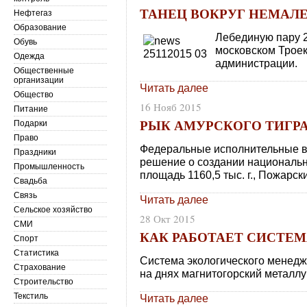
ТАНЕЦ ВОКРУГ НЕМАЛ
Нефтегаз
Образование
Лебединую пару 
Обувь
московском Троек
Одежда
администрации.
Общественные
организации
Читать далее
Общество
16 Нояб 2015
Питание
РЫК АМУРСКОГО ТИГР
Подарки
Право
Федеральные исполнительные в
Праздники
решение о создании национальн
Промышленность
площадь 1160,5 тыс. г., Пожарс
Свадьба
Связь
Читать далее
Сельское хозяйство
28 Окт 2015
СМИ
КАК РАБОТАЕТ СИСТЕ
Спорт
Статистика
Система экологического менед
Страхование
на днях магнитогорский металлур
Строительство
Текстиль
Читать далее