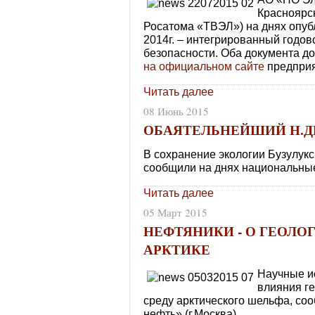
Красноярс
Росатома «ТВЭЛ») на днях опубл
2014г. – интегрированный годово
безопасности. Оба документа д
на официальном сайте
предприя
Читать далее
08 Июнь 2015
ОБАЯТЕЛЬНЕЙШИЙ Н.ДР
В сохранение экологии Бузулукск
сообщили на днях национальны
Читать далее
05 Март 2015
НЕФТЯНИКИ - О ГЕОЛО
АРКТИКЕ
Научные и
влияния г
среду арктического шельфа, со
нефть» (г.Москва).