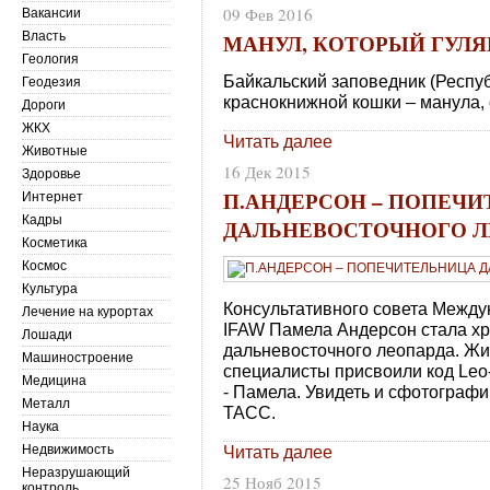
09 Фев 2016
Вакансии
МАНУЛ, КОТОРЫЙ ГУЛЯ
Власть
Геология
Байкальский заповедник (Респуб
Геодезия
краснокнижной кошки – манула,
Дороги
ЖКХ
Читать далее
Животные
16 Дек 2015
Здоровье
П.АНДЕРСОН – ПОПЕЧ
Интернет
Кадры
ДАЛЬНЕВОСТОЧНОГО Л
Косметика
Космос
Культура
Консультативного совета Межд
Лечение на курортах
IFAW Памела Андерсон стала х
Лошади
дальневосточного леопарда. Жи
Машиностроение
специалисты присвоили код Leo-
Медицина
- Памела. Увидеть и сфотографи
Металл
ТАСС.
Наука
Недвижимость
Читать далее
Неразрушающий
25 Нояб 2015
контроль