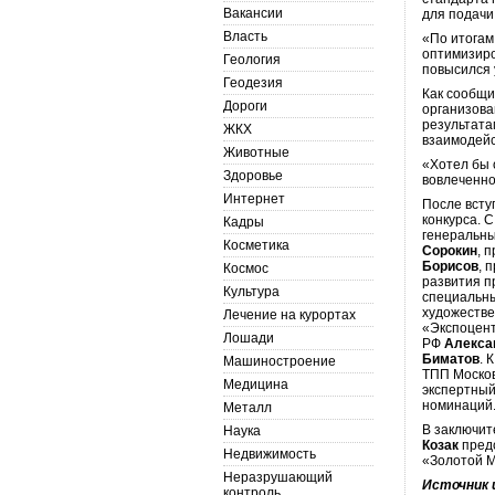
Вакансии
для подачи
Власть
«По итогам
оптимизиро
Геология
повысился 
Геодезия
Как сообщи
Дороги
организова
результата
ЖКХ
взаимодейс
Животные
«Хотел бы 
Здоровье
вовлеченно
Интернет
После всту
конкурса. 
Кадры
генеральн
Косметика
Сорокин
, 
Борисов
, 
Космос
развития 
Культура
специальн
художеств
Лечение на курортах
«Экспоцен
Лошади
РФ
Алекса
Биматов
. 
Машиностроение
ТПП Моско
Медицина
экспертный
номинаций
Металл
В заключит
Наука
Козак
пред
Недвижимость
«Золотой М
Неразрушающий
Источник 
контроль