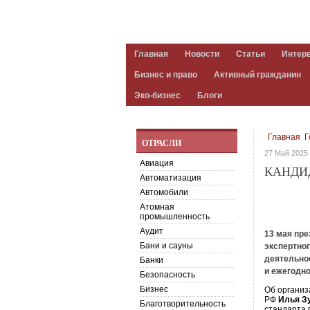
Главная
Новости
Статьи
Интер
Бизнес и право
Активный гражданин
Эко-бизнес
Блоги
Главная
Г
ОТРАСЛИ
27 Май 2025
Авиация
КАНДИ
Автоматизация
Автомобили
Атомная
промышленность
Аудит
13 мая пр
Бани и сауны
экспертно
деятельно
Банки
и ежегодн
Безопасность
Бизнес
Об организ
РФ
Илья З
Благотворительность
стандарта 