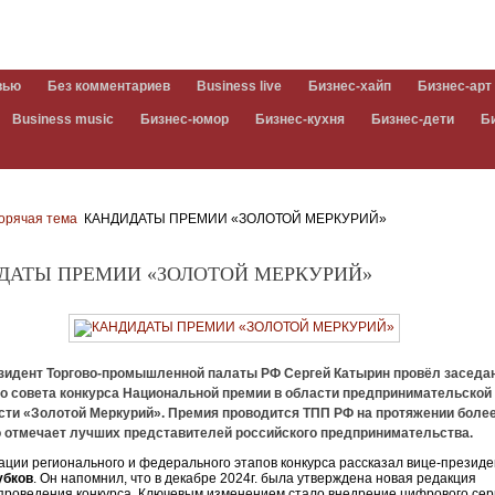
вью
Без комментариев
Business live
Бизнес-хайп
Бизнес-арт
Business music
Бизнес-юмор
Бизнес-кухня
Бизнес-дети
Б
орячая тема
КАНДИДАТЫ ПРЕМИИ «ЗОЛОТОЙ МЕРКУРИЙ»
ДАТЫ ПРЕМИИ «ЗОЛОТОЙ МЕРКУРИЙ»
езидент Торгово-промышленной палаты РФ
Сергей Катырин
провёл заседа
го совета конкурса Национальной премии в области предпринимательской
сти «Золотой Меркурий». Премия проводится ТПП РФ на протяжении более
о отмечает лучших представителей российского предпринимательства.
ации регионального и федерального этапов конкурса рассказал вице-презид
убков
. Он напомнил, что в декабре 2024г. была утверждена новая редакция
проведения конкурса. Ключевым изменением стало внедрение цифрового сер