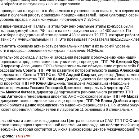
 и обработки поступающих на конкурс заявок.
 проведения конкурсного отбора можно с уверенностью сказать, что сервис в
вал и облегчил работу с заявками предпринимателей. Также благодаря серви
уровень прозрачности конкурса», - подчеркнул И.Зубков.
л вице-президент Палаты, в этом году региональные этапы конкурса были
ны в каждом субъекте РФ - всего на них поступило свыше 1400 заявок. По
м отбора в федеральный этап прошли 428 заявок от 79 ТПП, которые работа
твии с 47 муниципальными ТПП. Это превышает показатели предыдущих ле
отметить хорошую активность региональных палат и их высокий уровень
сти в процесс проведения конкурса», - заключил И.Зубков.
пительного доклада участники заседания перешли к обсуждению номинаций
С оценками и предложениями выступили вице-президент ТПП РФ
Дмитрий Ку
ый директор Ассоциации СРО «Межрегиональное объединение строителей»
председатель Совета ТПП РФ по развитию потребительского рынка
Александ
председатель Совета ТПП РФ по ВЭД
Андрей Спартак
, директор Департамен
предпринимательства ТПП РФ
Денис Дыбов
, директор Департамента реализ
ых проектов ТПП РФ
Юлия Шишкина
, президент Ассоциации «Народные
енные промыслы России»
Геннадий Дрожжин
, генеральный директор АО
тр»
Максим Фатеев
, директор Департамента регионального развития ТПП
ндр Антонов
и генеральный директор АНО «Союзэкспертиза» ТПП РФ
Марат
К дискуссии также подключились вице-президент ТПП РФ
Елена Дыбова
и пре
вской области
Денис Французов
(по видео-конференц-связи). По итогам обс
 совет определил победителей и лауреатов 11 основных и 6 специальных
.
ельной части заместитель директора Центра по связям со СМИ
ТПП РФ
Стан
ставил концепцию торжественной церемонии награждения победителей конк
еркурий», которая состоится 16 июня в московском Центре международной т
и фото:
ТПП РФ