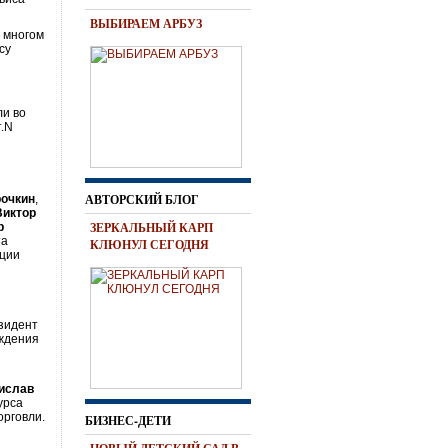
ВЫБИРАЕМ АРБУЗ
о многом
су
ли во
т.N
АВТОРСКИЙ БЛОГ
рочкин
,
Виктор
ЗЕРКАЛЬНЫЙ КАРП
р
та
КЛЮНУЛ СЕГОДНЯ
ации
зидент
уждения
ислав
урса
орговли.
БИЗНЕС-ДЕТИ