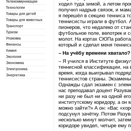
Телекоммуникации
ходил туда зимой, а летом пр
Технологии
получил надрыв связок, и мама
Товары для детей
я перешёл в секцию тенниса то
Товары для животных
теннисисты играли в футбол.
Транспорт
пионеров, что недалеко от ста
Туризм
футбольное поле, велотрек и с
Упаковка
молот. На кортах СЮПа работ
который и сделал меня теннис
Финансы
Химия
– На учёбу времени хватало?
Экология
– Я учился в Институте физкул
Экономика
теннисной классификации, на в
Электроника
время, когда выигрывал подря
Энергетика
теннисистов страны. Экзамены
Однажды сдал экзамен с элем
нас преподавал доцент Разува
ни разу не был ни на одной ег
институтскому коридору, а он м
можно зайти?» А он: «Вас «хор
подсунул зачётку. Потом Разув
несколько минут молчит, затем
коридоре увидел, четыре ему по