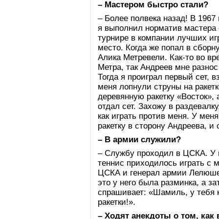
– Мастером быстро стали?
– Более полвека назад! В 1967
я выполнил норматив мастера 
турнире в компании лучших игр
место. Когда же попал в сборн
Алика Метревели. Как-то во вр
Метра, так Андреев мне разнос
Тогда я проиграл первый сет, в
меня лопнули струны на ракетк
деревянную ракетку «Восток», 
отдал сет. Захожу в раздевалку
как играть против меня. У ме
ракетку в сторону Андреева, и 
– В армии служили?
– Службу проходил в ЦСКА. У 
теннис приходилось играть с 
ЦСКА и генерал армии Лелюшен
это у него была разминка, а за
спрашивает: «Шамиль, у тебя к
ракетки!».
– Ходят анекдоты о том, как