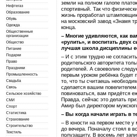
земли на полном галопе плато
Нефтегаз
спортивный. Так что физически
Образование
жизнь проработал штамповщико
Обувь
на московский завод «Знамя тр
Одежда
конца.
Общественные
– Многие удивляются, как ва
организации
«рулить», и воспитать двух с
Общество
лучшая школа дисциплины е
Питание
Подарки
– И с этим трудно не согласи
Право
родительского авторитета толь
Праздники
родителей. А своеволие следуе
Промышленность
первым уроком ребёнка будет 
то, что ты считаешь необходим
Свадьба
сделается вашим повелителем. 
Связь
повиноваться, вам придётся е
Сельское хозяйство
Правда, сейчас это делать пр
СМИ
Амир был директором мужског
Спорт
Статистика
– Вы когда начали играть в т
Страхование
– В юности на первом месте у 
Строительство
до вечера. Поначалу стоял в в
Текстиль
полузащиту. В восемь лет запи