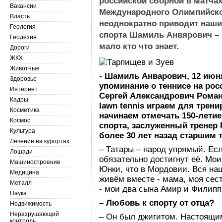
российской сборной в матчах
Вакансии
Международного Олимпийског
Власть
неоднократно приводит наши
Геология
спорта Шамиль Анвярович – к
Геодезия
мало кто что знает.
Дороги
ЖКХ
Животные
- Шамиль Анварович, 12 июн
Здоровье
упоминание о теннисе на рос
Интернет
Сергей Александрович Роман
Кадры
lawn tennis играем для трен
Косметика
начинаем отмечать 150-летие
Космос
спорта, заслуженный тренер 
Культура
более 30 лет назад старши
Лечение на курортах
– Татары – народ упрямый. Есл
Лошади
обязательно достигнут её. Мои
Машиностроение
Юнки, что в Мордовии. Вся на
Медицина
живём вместе - мама, моя сес
Металл
- мои два сына Амир и Филипп
Наука
– Любовь к спорту от отца?
Недвижимость
Неразрушающий
– Он был джигитом. Настоящим
контроль