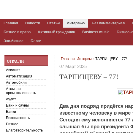
Главная
Новости
Статьи
Интервью
Без комментариев
Бизнес и право
Активный гражданин
Business music
Бизнес-
Эко-бизнес
Блоги
Главная
Интервью
ТАРПИЩЕВУ – 77!
ОТРАСЛИ
07 Март 2025
Авиация
ТАРПИЩЕВУ – 77!
Автоматизация
Автомобили
Атомная
промышленность
Аудит
Бани и сауны
Два дня подряд придётся н
Банки
известному человеку в мире
Безопасность
Сегодня ему исполняется 77 л
Бизнес
слышал бы про президента Ф
Благотворительность