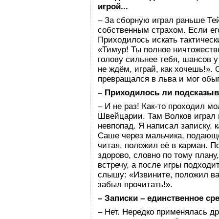
игрой...
– За сборную играл раньше Тей
собственным страхом. Если его
Приходилось искать тактическ
«Тимур! Ты полное ничтожество
голову сильнее тебя, шансов у
не ждём, играй, как хочешь!».
превращался в льва и мог обы
– Приходилось ли подсказыв
– И не раз! Как-то проходил 
Швейцарии. Там Волков играл 
невпопад. Я написал записку, к
Саше через мальчика, подающе
читая, положил её в карман. П
здорово, словно по тому плану,
встречу, а после игры подходи
слышу: «Извините, положил ва
забыл прочитать!».
– Записки – единственное ср
– Нет. Нередко применялась др