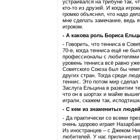
устраивался на трибуне так, ч
кто-то из друзей. И когда игро
громко объяснял, что надо дел
мне сделать замечание, ведь я
игроком.
- А какова роль Бориса Ельц
- Говорить, что тенниса в Сов
70-е, когда тенниса ещё не бы
профессионалы с любителями 
уровень тенниса всё равно уже
Советского Союза был бы чемп
других стран. Тогда среди люд
теннис. Это потом мир сделал 
Заслуга Ельцина в развитии т
что он в шортах и майке выше
играли, скажем так, исподтишк
- С кем из знаменитых людей
- Да практически со всеми пре
очень здорово играет Назарбае
Из иностранцев – с Джеком Ни
любителей. У нас прилично иг