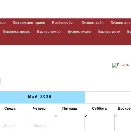
вью
Без комментариев
Business live
Бизнес-хайп
Бизнес-арт
Business music
Бизнес-юмор
Бизнес-кухня
Бизнес-дети
Б
Май 2026
Среда
Четверг
Пятница
Суббота
Воскре
1
2
3
Апрель
Апрель