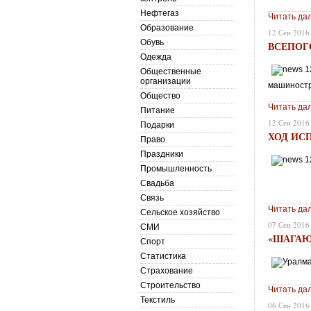
Нефтегаз
Читать да
Образование
12 Сен 2016
Обувь
ВСЕПОГ
Одежда
Общественные
организации
машиностр
Общество
Читать да
Питание
12 Сен 2016
Подарки
ХОД ИС
Право
Праздники
Промышленность
Свадьба
Связь
Читать да
Сельское хозяйство
07 Сен 2016
СМИ
«ШАГАЮ
Спорт
Статистика
Страхование
Строительство
Читать да
Текстиль
06 Сен 2016