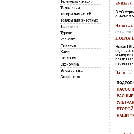
Телекоммуникации
«УВЗ»: 
Технологии
В АО «Ура
Товары для детей
объёмом 5
Товары для животных
Читать да
Транспорт
02 Сен 2016
Туризм
НОВАЯ 
Упаковка
Финансы
Новая ПДМ
ведения п
Химия
модификац
Экология
представл
перевезен
Экономика
Электроника
Читать да
Энергетика
ПОДРОБНЕ
НАСОСН
РАСШИР
УЛЬТРА
ВТОРОЙ
НАШИ Т