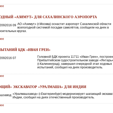
лее
ОДНЫЙ «АЗИМУТ» ДЛЯ САХАЛИНСКОГО АЭРОПОРТА
АО «Азимут» (г.Москва) оснастит аэропорт Сахалинской области
всепогодной системой посадки самолётов, сообщили на днях в
оительных кругах.
лее
ПЫТАНИЙ БДК «ИВАН ГРЕН»
Головной БДК проекта 11711 «Иван Грен», построе
Прибалтийском судостроительном заводе «Янтарь
(г.Калининград), завершил очередной этап ходовых
испытаний, сообщил на днях производитель.
лее
ЩИЙ» ЭКСКАВАТОР «УРАЛМАША» ДЛЯ ИНДИИ
«Уралмашзавод» (г.Екатеринбург) модернизирует шагающий экскава
Индии, сообщил на днях отечественный производитель.
лее