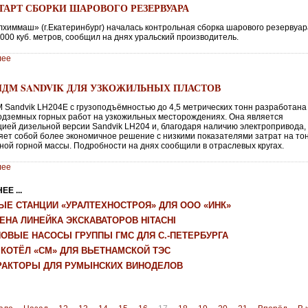
СТАРТ СБОРКИ ШАРОВОГО РЕЗЕРВУАРА
лхиммаш» (г.Екатеринбург) началась контрольная сборка шарового резервуа
000 куб. метров, сообщил на днях уральский производитель.
лее
ПДМ SANDVIK ДЛЯ УЗКОЖИЛЬНЫХ ПЛАСТОВ
 Sandvik LH204E с грузоподъёмностью до 4,5 метрических тонн разработана
одземных горных работ на узкожильных месторождениях. Она является
ией дизельной версии Sandvik LH204 и, благодаря наличию электропривода,
яет собой более экономичное решение с низкими показателями затрат на то
ной горной массы. Подробности на днях сообщили в отраслевых кругах.
лее
Е ...
ЫЕ СТАНЦИИ «УРАЛТЕХНОСТРОЯ» ДЛЯ ООО «ИНК»
ЕНА ЛИНЕЙКА ЭКСКАВАТОРОВ HITACHI
НОВЫЕ НАСОСЫ ГРУППЫ ГМС ДЛЯ С.-ПЕТЕРБУРГА
 КОТЁЛ «СМ» ДЛЯ ВЬЕТНАМСКОЙ ТЭС
РАКТОРЫ ДЛЯ РУМЫНСКИХ ВИНОДЕЛОВ