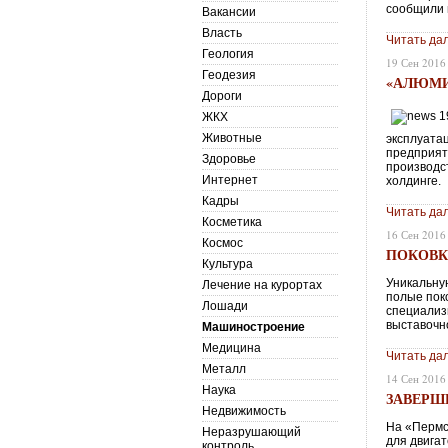
сообщили 
Вакансии
Власть
Читать да
Геология
19 Сен 2016
Геодезия
«АЛЮМИ
Дороги
ЖКХ
Животные
эксплуата
предприят
Здоровье
производс
Интернет
холдинге.
Кадры
Читать да
Косметика
16 Сен 2016
Космос
ПОКОВК
Культура
Уникальну
Лечение на курортах
полые пок
Лошади
специализ
выставочн
Машиностроение
Медицина
Читать да
Металл
14 Сен 2016
Наука
ЗАВЕРШ
Недвижимость
На «Пермс
Неразрушающий
для двига
контроль