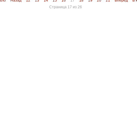
ало
Назад
12
13
14
15
16
17
18
19
20
21
Вперёд
В 
Страница 17 из 26