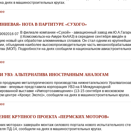
на днях в машиностроительных кругах.
лее
НИЕВАЯ» НОТА В ПАРТИТУРЕ «СУХОГО»
В филиале компании «Сухой» - авиационный завод им.Ю.А.Гагар
(г.Комсомольск-на-Амуре КнААЗ) в середине сентября введён в
цию новый цех обработки алюминиевых сплавов. Он стал одним из крупнейши
ии, объединив наиболее высокопроизводительную часть механообрабатыва
тва (МОП). Подробности на днях сообщили в национальном авиастроительно
лее
И УВЗ: АЛЬТЕРНАТИВА ИНОСТРАННЫМ АНАЛОГАМ
ю продукцию металлургического производства нижнетагильского Уралвагонзав
овки - впервые представила корпорация УВЗ на II Международной
ированной выставке «Импортозамещение» (13-15 сентября в московском
ом центре «Крокус Экспо)», сообщили на днях в машиностроительных кругах.
лее
ЕНИЕ КРУПНОГО ПРОЕКТА «ПЕРМСКИХ МОТОРОВ»
ких моторах» завершён монтаж силового портала нового испытательного ст
теля ПД-14, сообщили на днях в машиностроительных кругах.