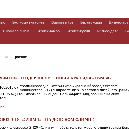
вью
Без комментариев
Business live
Бизнес-хайп
Бизнес-арт
Business music
Бизнес-юмор
Бизнес-кухня
Бизнес-дети
Б
ашиностроение
 ВЫИГРАЛ ТЕНДЕР НА ЛИТЕЙНЫЙ КРАН ДЛЯ «ЕВРАЗА»
Уралмашзавод (г.Екатеринбург, «Уральский завод тяжёлого
машиностроения») выиграл тендер на поставку литейного крана 
«ЕВРАЗ» (штаб-квартира – г.Лондон, Великобритания), сообщил на днях
тель.
лее
ОВОЗ ЭП20 «ОЛИМП» - НА ДОНСКОМ ОЛИМПЕ
сский электровоз ЭП20 «Олимп» – победитель конкурса «Лучшие товары Дон