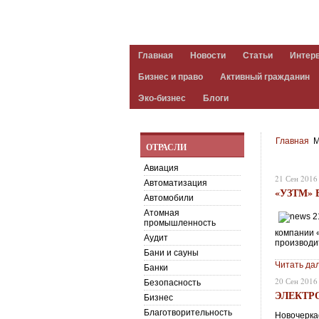
Главная
Новости
Статьи
Интер
Бизнес и право
Активный гражданин
Эко-бизнес
Блоги
Главная
М
ОТРАСЛИ
Авиация
21 Сен 2016
Автоматизация
«УЗТМ»
Автомобили
Атомная
промышленность
компании 
Аудит
производи
Бани и сауны
Читать да
Банки
20 Сен 2016
Безопасность
ЭЛЕКТР
Бизнес
Благотворительность
Новочерка