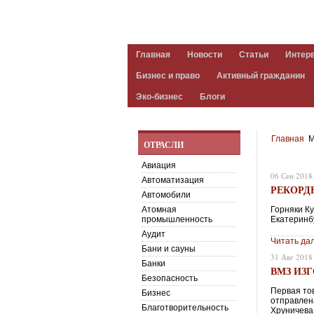
Главная
Новости
Статьи
Интер
Бизнес и право
Активный гражданин
Эко-бизнес
Блоги
Главная
М
ОТРАСЛИ
Авиация
06 Сен 2018
Автоматизация
РЕКОРД
Автомобили
Атомная
Горняки К
промышленность
Екатеринб
Аудит
Читать да
Бани и сауны
31 Авг 2018
Банки
ВМЗ ИЗ
Безопасность
Первая то
Бизнес
отправлен
Благотворительность
Хруничева 