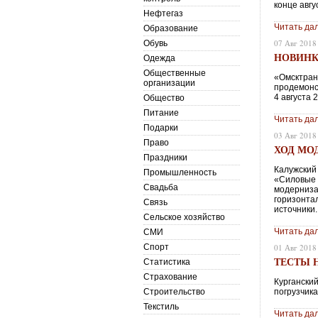
конце авгу
Нефтегаз
Читать да
Образование
07 Авг 2018
Обувь
НОВИНК
Одежда
Общественные
«Омсктран
организации
продемонс
4 августа 
Общество
Питание
Читать да
Подарки
03 Авг 2018
Право
ХОД МО
Праздники
Калужский
Промышленность
«Силовые 
Свадьба
модерниза
горизонта
Связь
источники.
Сельское хозяйство
Читать да
СМИ
Спорт
01 Авг 2018
ТЕСТЫ 
Статистика
Страхование
Кургански
Строительство
погрузчика
Текстиль
Читать да