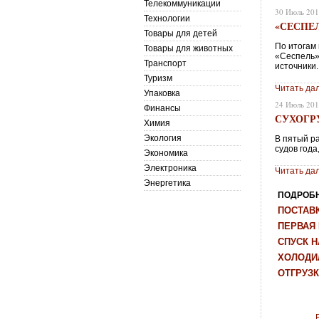
Телекоммуникации
30 Июль 20
Технологии
«СЕСПЕ
Товары для детей
По итогам
Товары для животных
«Сеспель»
Транспорт
источники.
Туризм
Читать да
Упаковка
24 Июль 20
Финансы
СУХОГРУ
Химия
Экология
В пятый р
судов года
Экономика
Электроника
Читать да
Энергетика
ПОДРОБНЕ
ПОСТАВК
ПЕРВАЯ
СПУСК Н
ХОЛОДИ
ОТГРУЗ