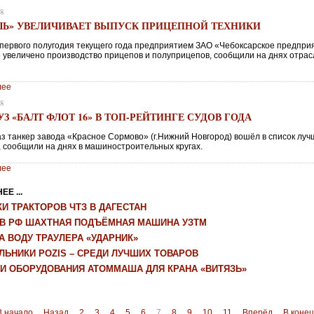
18
ЛЬ» УВЕЛИЧИВАЕТ ВЫПУСК ПРИЦЕПНОЙ ТЕХНИКИ
 первого полугодия текущего года предприятием ЗАО «Чебоксарское предпри
 увеличено производство прицепов и полуприцепов, сообщили на днях отра
лее
18
З «БАЛТ ФЛОТ 16» В ТОП-РЕЙТИНГЕ СУДОВ ГОДА
аз танкер завода «Красное Сормово» (г.Нижний Новгород) вошёл в список луч
, сообщили на днях в машиностроительных кругах.
лее
Е ...
И ТРАКТОРОВ ЧТЗ В ДАГЕСТАН
 В РФ ШАХТНАЯ ПОДЪЁМНАЯ МАШИНА УЗТМ
А ВОДУ ТРАУЛЕРА «УДАРНИК»
ЛЬНИКИ POZIS – СРЕДИ ЛУЧШИХ ТОВАРОВ
КИ ОБОРУДОВАНИЯ АТОММАША ДЛЯ КРАНА «ВИТЯЗЬ»
В начало
Назад
2
3
4
5
6
7
8
9
10
11
Вперёд
В коне