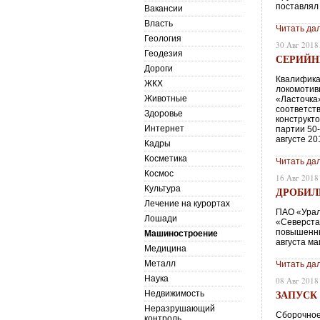
поставлял
Вакансии
Власть
Читать да
Геология
30 Авг 2018
Геодезия
СЕРИЙН
Дороги
Квалифика
ЖКХ
локомотив
Животные
«Ласточка
соответст
Здоровье
конструкт
Интернет
партии 50
августе 20
Кадры
Косметика
Читать да
Космос
16 Авг 2018
Культура
ДРОБИЛ
Лечение на курортах
ПАО «Урал
Лошади
«Северста
повышенны
Машиностроение
августа м
Медицина
Металл
Читать да
Наука
08 Авг 2018
ЗАПУСК
Недвижимость
Неразрушающий
Сборочное
контроль