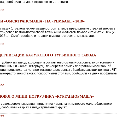
ста, сообщили на днях отраслевые источники.
лее
И «ОМСКТРАНСМАША» НА «РЕМБАКЕ – 2018»
смаш» (стратегическое машиностроительное предприятие страны) впервые
трировал возможности своей техники на июльском показе «Рембат-2018» (29
2018г., г. Омск), сообщили на днях в машиностроительных кругах.
лее
ДЕРНИЗАЦИИ КАЛУЖСКОГО ТУРБИННОГО ЗАВОДА
 турбинный завод, входящий в состав энергомашиностроительной компании
машины» (г.Санкт-Петербург), приобрёл в рамках программы масштабной
ции производства четыре токарно-фрезерных обрабатывающих центра с ЧП
льно-расточной станок с поворотными столами, сообщили на днях профильн
лее
НОВОГО МИНИ-ПОГРУЗЧИКА «КУРГАНДОРМАША»
й завод дорожных машин приступил к испытаниям нового малогабаритного
, сообщили на днях в индустриальных кругах.
лее