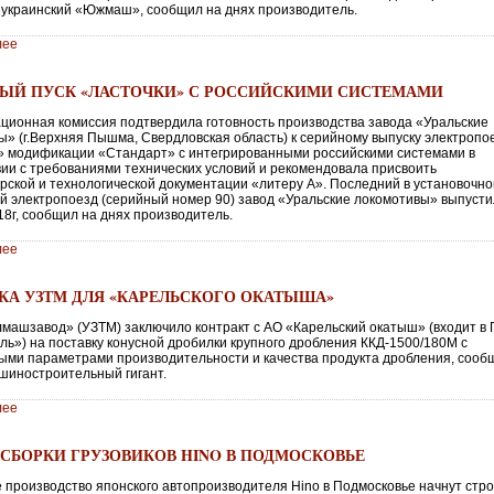
 украинский «Южмаш», сообщил на днях производитель.
лее
ЫЙ ПУСК «ЛАСТОЧКИ» С РОССИЙСКИМИ СИСТЕМАМИ
ционная комиссия подтвердила готовность производства завода «Уральские
ы» (г.Верхняя Пышма, Свердловская область) к серийному выпуску электропо
» модификации «Стандарт» с интегрированными российскими системами в
вии с требованиями технических условий и рекомендовала присвоить
орской и технологической документации «литеру А». Последний в установочн
-й электропоезд (серийный номер 90) завод «Уральские локомотивы» выпусти
18г, сообщил на днях производитель.
лее
КА УЗТМ ДЛЯ «КАРЕЛЬСКОГО ОКАТЫША»
машзавод» (УЗТМ) заключило контракт с АО «Карельский окатыш» (входит в
ль») на поставку конусной дробилки крупного дробления ККД-1500/180М с
ми параметрами производительности и качества продукта дробления, сооб
ашиностроительный гигант.
лее
 СБОРКИ ГРУЗОВИКОВ HINO В ПОДМОСКОВЬЕ
 производство японского автопроизводителя Hino в Подмосковье начнут стро