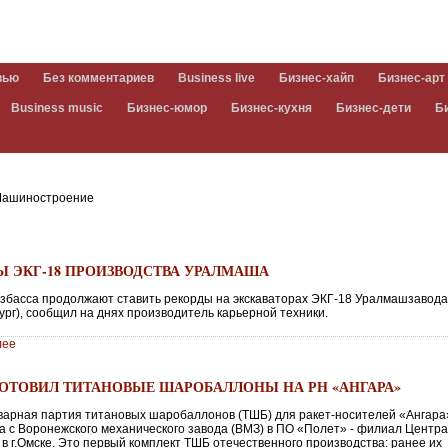
вью
Без комментариев
Business live
Бизнес-хайп
Бизнес-арт
Business music
Бизнес-юмор
Бизнес-кухня
Бизнес-дети
Б
ашиностроение
Ы ЭКГ-18 ПРОИЗВОДСТВА УРАЛМАША
узбасса продолжают ставить рекорды на экскаваторах ЭКГ-18 Уралмашзавода 
ург), сообщил на днях производитель карьерной техники.
лее
ГОТОВИЛ ТИТАНОВЫЕ ШАРОБАЛЛОНЫ НА РН «АНГАРА»
варная партия титановых шаробаллонов (ТШБ) для ракет-носителей «Ангара
а с Воронежского механического завода (ВМЗ) в ПО «Полет» - филиал Центр
в г.Омске. Это первый комплект ТШБ отечественного производства: ранее их