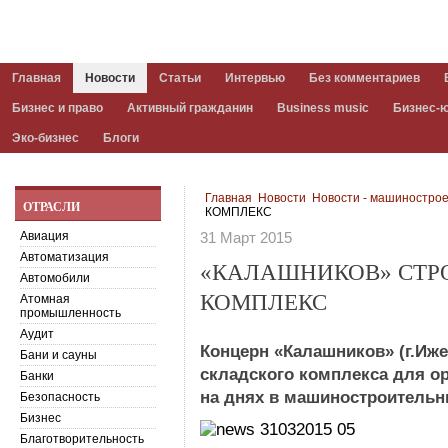
Главная
Новости
Статьи
Интервью
Без комментариев
Бизнес и право
Активный гражданин
Business music
Бизнес-
Эко-бизнес
Блоги
Главная
Новости
Новости - машиностро
ОТРАСЛИ
КОМПЛЕКС
Авиация
31 Март 2015
Автоматизация
«КАЛАШНИКОВ» СТР
Автомобили
КОМПЛЕКС
Атомная
промышленность
Аудит
Концерн «Калашников» (г.Иже
Бани и сауны
складского комплекса для о
Банки
на днях в машиностроительн
Безопасность
Бизнес
Благотворительность