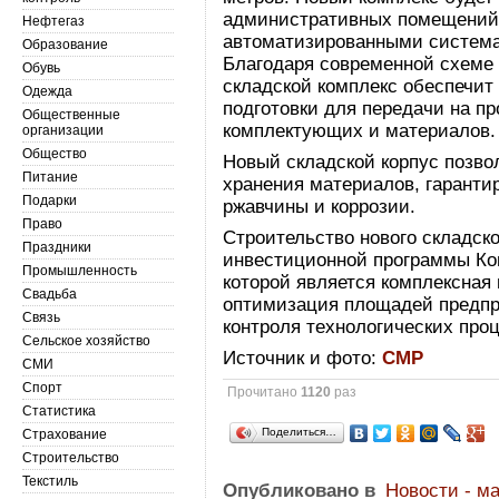
административных помещений
Нефтегаз
автоматизированными система
Образование
Благодаря современной схеме
Обувь
складской комплекс обеспечит
Одежда
подготовки для передачи на пр
Общественные
комплектующих и материалов.
организации
Общество
Новый складской корпус позво
Питание
хранения материалов, гарантир
Подарки
ржавчины и коррозии.
Право
Строительство нового складск
Праздники
инвестиционной программы Кон
Промышленность
которой является комплексная
Свадьба
оптимизация площадей предпр
Связь
контроля технологических про
Сельское хозяйство
Источник и фото:
СМР
СМИ
Спорт
Прочитано
1120
раз
Статистика
Поделиться…
Страхование
Строительство
Текстиль
Опубликовано в
Новости - м