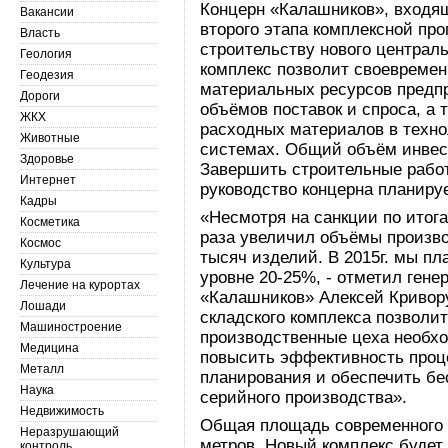
Концерн «Калашников», входящ
Вакансии
второго этапа комплексной пр
Власть
строительству нового централ
Геология
комплекс позволит своевреме
Геодезия
материальных ресурсов предпр
Дороги
объёмов поставок и спроса, а 
ЖКХ
расходных материалов в техн
Животные
системах. Общий объём инвест
Здоровье
Завершить строительные работ
Интернет
руководство концерна планируе
Кадры
«Несмотря на санкции по итога
Косметика
раза увеличил объёмы произво
Космос
тысяч изделий. В 2015г. мы п
Культура
уровне 20-25%, - отметил ген
Лечение на курортах
«Калашников» Алексей Кривору
Лошади
складского комплекса позволи
Машиностроение
производственные цеха необ
Медицина
повысить эффективность проц
Металл
планирования и обеспечить бе
Наука
серийного производства».
Недвижимость
Общая площадь современного с
Неразрушающий
метров. Новый комплекс будет 
контроль