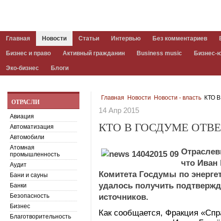
Главная
Новости
Статьи
Интервью
Без комментариев
Бизнес и право
Активный гражданин
Business music
Бизнес-
Эко-бизнес
Блоги
Главная
Новости
Новости - власть
КТО 
ОТРАСЛИ
14 Апр 2015
Авиация
КТО В ГОСДУМЕ ОТВ
Автоматизация
Автомобили
Атомная
Отраслев
промышленность
что Иван
Аудит
Комитета Госдумы по энергет
Бани и сауны
удалось получить подтвержд
Банки
Безопасность
источников.
Бизнес
Как сообщается, Фракция «Сп
Благотворительность