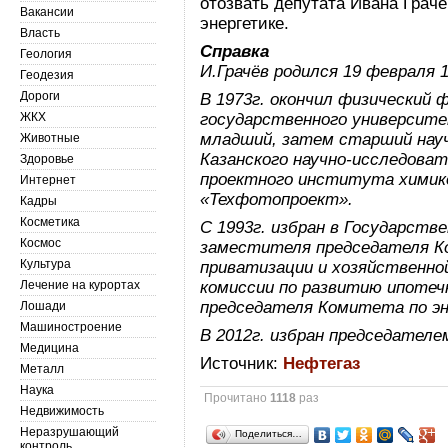
отозвать депутата Ивана Грачё
Вакансии
энергетике.
Власть
Справка
Геология
И.Грачёв родился 19 февраля 1
Геодезия
Дороги
В 1973г. окончил физический
ЖКХ
государственного университет
младший, затем старший нау
Животные
Казанского научно-исследоват
Здоровье
проектного института хими
Интернет
«Техфотопроект».
Кадры
Косметика
С 1993г. избран в Государст
Космос
заместителя председателя К
Культура
приватизации и хозяйственно
Лечение на курортах
комиссии по развитию ипотеч
председателя Комитета по эн
Лошади
Машиностроение
В 2012г. избран председателе
Медицина
Источник:
Нефтегаз
Металл
Наука
Прочитано
1118
раз
Недвижимость
Неразрушающий
Поделиться…
контроль