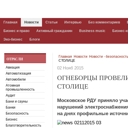
Главная
Новости
Статьи
Интервью
Без комментариев
Бизнес и право
Активный гражданин
Business music
Бизнес-
Эко-бизнес
Блоги
Главная
Новости
Новости - безопасност
ОТРАСЛИ
СТОЛИЦЕ
Авиация
02 Нояб 2015
Автоматизация
ОГНЕБОРЦЫ ПРОВЕЛ
Автомобили
СТОЛИЦЕ
Атомная
промышленность
Аудит
Московское РДУ приняло уча
Бани и сауны
нарушений электроснабжения
Банки
на днях профильные источни
Безопасность
Бизнес
Благотворительность