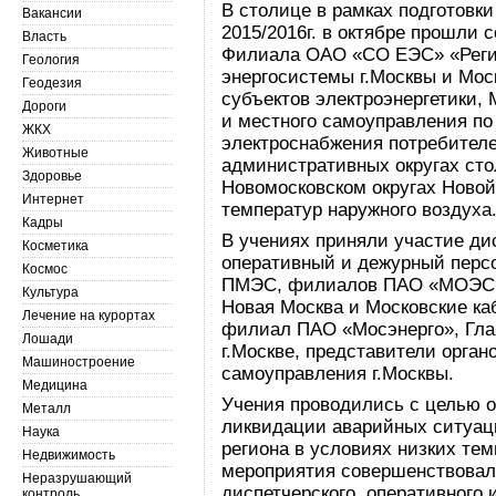
В столице в рамках подготовк
Вакансии
2015/2016г. в октябре прошли
Власть
Филиала ОАО «СО ЕЭС» «Регио
Геология
энергосистемы г.Москвы и Мос
Геодезия
субъектов электроэнергетики, 
Дороги
и местного самоуправления п
ЖКХ
электроснабжения потребител
Животные
административных округах сто
Здоровье
Новомосковском округах Новой
Интернет
температур наружного воздуха
Кадры
В учениях приняли участие ди
Косметика
оперативный и дежурный перс
Космос
ПМЭС, филиалов ПАО «МОЭСК»
Культура
Новая Москва и Московские ка
Лечение на курортах
филиал ПАО «Мосэнерго», Гла
Лошади
г.Москве, представители орган
Машиностроение
самоуправления г.Москвы.
Медицина
Учения проводились с целью 
Металл
ликвидации аварийных ситуаци
Наука
региона в условиях низких тем
Недвижимость
мероприятия совершенствовал
Неразрушающий
диспетчерского, оперативного 
контроль