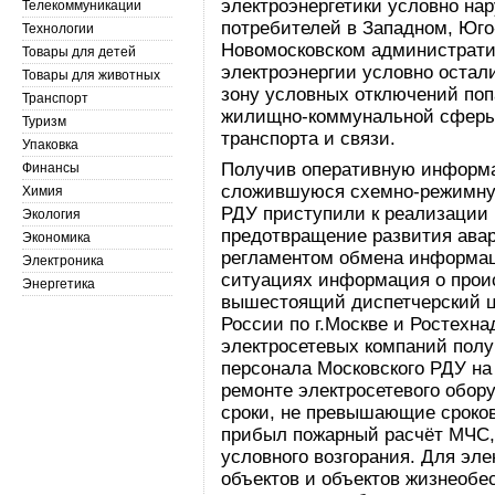
электроэнергетики условно на
Телекоммуникации
потребителей в Западном, Юго
Технологии
Новомосковском административ
Товары для детей
электроэнергии условно остал
Товары для животных
зону условных отключений поп
Транспорт
жилищно-коммунальной сферы
Туризм
транспорта и связи.
Упаковка
Получив оперативную информа
Финансы
сложившуюся схемно-режимную
Химия
РДУ приступили к реализации
Экология
предотвращение развития авар
Экономика
регламентом обмена информац
Электроника
ситуациях информация о прои
Энергетика
вышестоящий диспетчерский ц
России по г.Москве и Ростехн
электросетевых компаний полу
персонала Московского РДУ на
ремонте электросетевого обо
сроки, не превышающие сроков
прибыл пожарный расчёт МЧС,
условного возгорания. Для эл
объектов и объектов жизнеобе