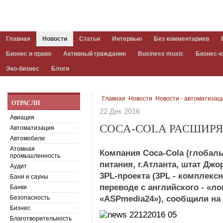
Главная
Новости
Статьи
Интервью
Без комментариев
Бизнес и право
Активный гражданин
Business music
Бизнес-
Эко-бизнес
Блоги
Главная
Новости
Новости - автоматизац
ОТРАСЛИ
22 Дек 2016
Авиация
COCA-COLA РАСШИРЯ
Автоматизация
Автомобили
Атомная
Компания Coca-Cola (глобал
промышленность
питания, г.Атланта, штат Д
Аудит
3PL-проекта (3PL - комплексн
Бани и сауны
переводе с английского - «ло
Банки
Безопасность
«ASPmedia24»), сообщили на
Бизнес
Благотворительность