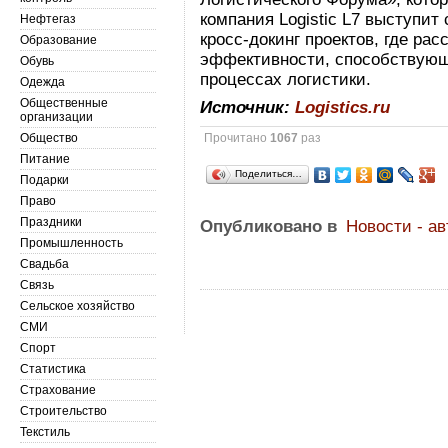
компания Logistic L7 выступит
Нефтегаз
кросс-докинг проектов, где ра
Образование
эффективности, способствующ
Обувь
процессах логистики.
Одежда
Общественные
Источник:
Logistics.ru
организации
Общество
Прочитано
1067
раз
Питание
Поделиться…
Подарки
Право
Праздники
Опубликовано в
Новости - а
Промышленность
Свадьба
Связь
Сельское хозяйство
СМИ
Спорт
Статистика
Страхование
Строительство
Текстиль