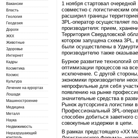
1 ноября стартовал очередной 
Вакансии
совместно с логистическим опер
Власть
расширил границы территорией
Геология
3PL-оператор осуществляет по
Геодезия
производителя: прием, хранени
Дороги
Территория Свердловской обла
ЖКХ
котором запущена схема 3PL, 
Животные
были осуществлены в Удмуртии
Здоровье
производителю также оказывает
Интернет
Бурное развитие технологий о
Кадры
оптимизации процессов на все
Косметика
исключение. С другой стороны
Космос
экономики производители неох
Культура
непрофильные для себя участк
Лечение на курортах
появлению на рынке профессио
Лошади
значительные средства в разв
Машиностроение
Рынок аутсорсинга логистики 
Медицина
Профессиональный 3PL-операто
Металл
способен добиться заветного с
Наука
совокупные издержки в цепи.
Недвижимость
В рамках предстоящего «ХХ М
Неразрушающий
Логистического Форума», котор
контроль