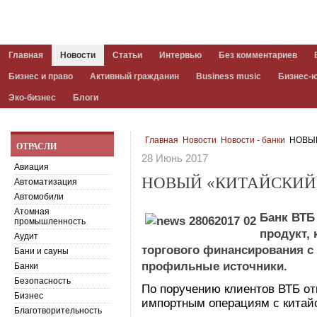
Главная
Новости
Статьи
Интервью
Без комментариев
Бизнес и право
Активный гражданин
Business music
Бизнес-
Эко-бизнес
Блоги
Главная
Новости
Новости - банки
НОВЫЙ
ОТРАСЛИ
28 Июнь 2017
Авиация
НОВЫЙ «КИТАЙСКИЙ»
Автоматизация
Автомобили
Атомная
Банк ВТБ
промышленность
продукт,
Аудит
торгового финансирования с
Бани и сауны
профильные источники.
Банки
Безопасность
По поручению клиентов ВТБ от
Бизнес
импортным операциям с китай
Благотворительность