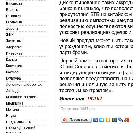
Дисконтирование таких аккре
Вакансии
банка в г.Шанхае, что позвол
Власть
присутствия ВТБ на китайском 
Геология
реализацию импортных закупо
Геодезия
полностью осуществляются вн
Дороги
ускоряет реализацию сделок и
ЖКХ
Новый продукт может быть та
Животные
учреждениям, клиенты которых
Здоровье
партнёрами.
Интернет
Кадры
Первый заместитель президен
Косметика
Юрий Соловьёв отметил: «Шир
и лидирующие позиции в фина
Космос
позволяют предоставлять на
Культура
решения и большую защиту пр
Лечение на курортах
торговым контрактам».
Лошади
Машиностроение
Источник:
РСПП
Медицина
Прочитано
1087
раз
Металл
Наука
Поделиться…
Недвижимость
Неразрушающий
контроль