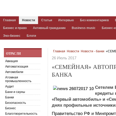
Главная
Новости
Статьи
Интервью
Без комментариев
Бизнес и право
Активный гражданин
Business music
Бизнес-
Эко-бизнес
Блоги
Главная
Новости
Новости - банки
«СЕМЕ
ОТРАСЛИ
26 Июль 2017
Авиация
«СЕМЕЙНАЯ» АВТОП
Автоматизация
Автомобили
БАНКА
Атомная
промышленность
Аудит
Сетелем 
Бани и сауны
кредиты 
Банки
«Первый автомобиль» и «Се
Безопасность
днях профильные источники
Бизнес
Правительство РФ и Минпромт
Благотворительность