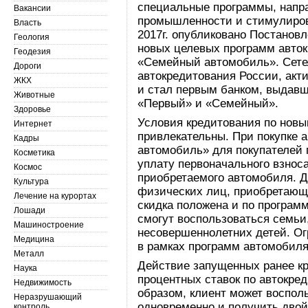
специальные программы, напр
Вакансии
промышленности и стимулиров
Власть
2017г. опубликовано Постанов
Геология
новых целевых программ авто
Геодезия
«Семейный автомобиль». Сете
Дороги
автокредитования России, акт
ЖКХ
и стал первым банком, выдав
Животные
«Первый» и «Семейный».
Здоровье
Условия кредитования по нов
Интернет
привлекательны. При покупке 
Кадры
автомобиль» для покупателей 
Косметика
уплату первоначального взнос
Космос
приобретаемого автомобиля. Д
Культура
физических лиц, приобретающ
Лечение на курортах
скидка положена и по програм
Лошади
смогут воспользоваться семьи
Машиностроение
несовершеннолетних детей. О
Медицина
в рамках программ автомобиля 
Металл
Действие запущенных ранее к
Наука
процентных ставок по автокре
Недвижимость
образом, клиент может воспо
Неразрушающий
одновременно и получить двой
контроль