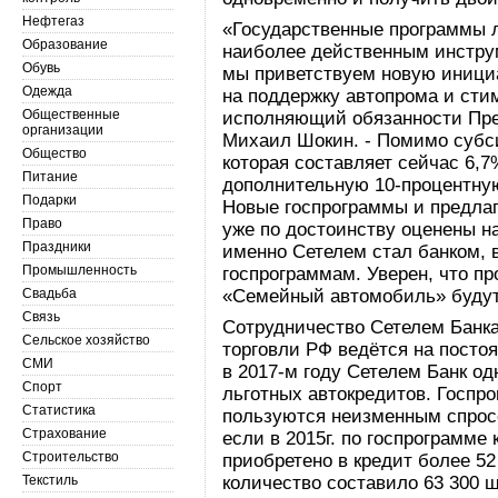
Нефтегаз
«Государственные программы л
Образование
наиболее действенным инстру
Обувь
мы приветствуем новую иници
Одежда
на поддержку автопрома и сти
Общественные
исполняющий обязанности Пре
организации
Михаил Шокин. - Помимо субс
Общество
которая составляет сейчас 6,7
Питание
дополнительную 10-процентную
Подарки
Новые госпрограммы и предла
Право
уже по достоинству оценены н
Праздники
именно Сетелем стал банком,
Промышленность
госпрограммам. Уверен, что п
Свадьба
«Семейный автомобиль» будут
Связь
Сотрудничество Сетелем Банк
Сельское хозяйство
торговли РФ ведётся на постоян
СМИ
в 2017-м году Сетелем Банк о
Спорт
льготных автокредитов. Госпр
Статистика
пользуются неизменным спросо
Страхование
если в 2015г. по госпрограмме
Строительство
приобретено в кредит более 52 
Текстиль
количество составило 63 300 шт