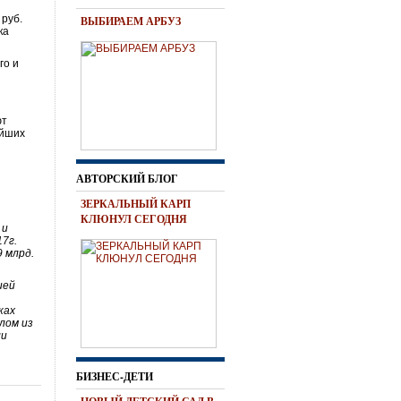
 руб.
ВЫБИРАЕМ АРБУЗ
ка
го и
ют
ейших
и
АВТОРСКИЙ БЛОГ
ЗЕРКАЛЬНЫЙ КАРП
КЛЮНУЛ СЕГОДНЯ
 и
7г.
 млрд.
ией
о
ках
лом из
ли
БИЗНЕС-ДЕТИ