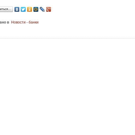
иться…
ано в
Новости - банки