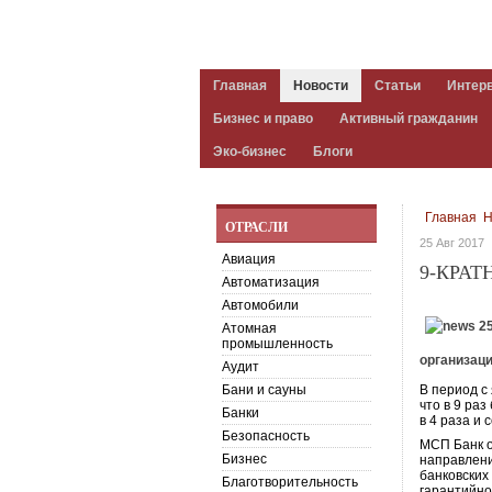
Главная
Новости
Статьи
Интер
Бизнес и право
Активный гражданин
Эко-бизнес
Блоги
Главная
Н
ОТРАСЛИ
25 Авг 2017
Авиация
9-КРАТ
Автоматизация
Автомобили
Атомная
промышленность
организаци
Аудит
Бани и сауны
В период с
что в 9 ра
Банки
в 4 раза и 
Безопасность
МСП Банк о
Бизнес
направлени
банковских
Благотворительность
гарантийно