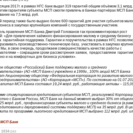
месяцев 2017г. в рамках НГС банк выдал 319 гарантий общим объёмом 3,1 млрд.
этим гарантиям субъекты МСП смогли привлечь в банках-партнёрах МСП Бан
ание на 7,5 млрд. руб.
й период также было выдано более 600 гарантий для участия субъектов мало
изнеса в закупках крупнейших компаний с государственным участием.
ль правления МСП Банка Дмитрий Голованов так прокомментировал рост
й: «Для привлечения заёмного финансирования малому и среднему бизнесу
 гарантийная поддержка. Гарантии и поручительства в рамках НГС позволя
развивать производственно-техническую базу, участвовать в закупках крупн
. Мы, в свою очередь, продолжаем совершенствовать качество работы с
ателями – сокращаем сроки рассмотрения заявок, предоставляем гаранти
но и на комфортных для бизнеса условиях».
е общество «Российский Банк поддержки малого и среднего
ательства» (АО «МСП Банк») учреждено в 1999г., 100% акций МСП Банка
ат Акционерному обществу «Федеральная корпорация по развитию малого
редпринимательства» (АО «Корпорация «МСП»). По состоянию на 01.07.201
апитал МСП Банка составил 19,24 млрд. руб., работающие активы – 115,09
мме стимулирования кредитования субъектов МСП, реализуемой Корпорац
стно с Банком России, МСП Банк на данный момент выбрал 30% от общег
25 млрд. руб., профинансировав субъекты малого и среднего бизнеса (в рам
едитования и двухуровневой системы поддержки МСП) на 35 млрд. руб. В це
ита по программе льготного кредитования МСП выбрано 112 млрд. руб. и
.
:
МСП Банк
о
1034
раз