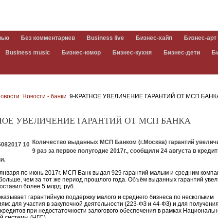
вью
Без комментариев
Business live
Бизнес-хайп
Бизнес-арт
Business music
Бизнес-юмор
Бизнес-кухня
Бизнес-дети
Б
овости
Новости - банки
9-КРАТНОЕ УВЕЛИЧЕНИЕ ГАРАНТИЙ ОТ МСП БАНК
НОЕ УВЕЛИЧЕНИЕ ГАРАНТИЙ ОТ МСП БАНКА
Количество выданных МСП Банком (г.Москва) гарантий увелич
9 раз за первое полугодие 2017г., сообщили 24 августа в креди
и.
 января по июнь 2017г. МСП Банк выдал 929 гарантий малым и средним компа
з больше, чем за тот же период прошлого года. Объём выданных гарантий уве
составил более 5 млрд. руб.
казывает гарантийную поддержку малого и среднего бизнеса по нескольким
ям: для участия в закупочной деятельности (223-ФЗ и 44-ФЗ) и для получени
 кредитов при недостаточности залогового обеспечения в рамках Националь
й системы (НГС).