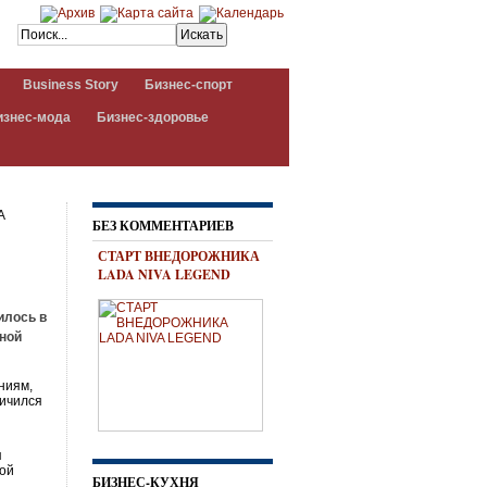
Business Story
Бизнес-спорт
изнес-мода
Бизнес-здоровье
А
БЕЗ КОММЕНТАРИЕВ
СТАРТ ВНЕДОРОЖНИКА
LADA NIVA LEGEND
илось в
тной
ниям,
личился
я
ной
БИЗНЕС-КУХНЯ