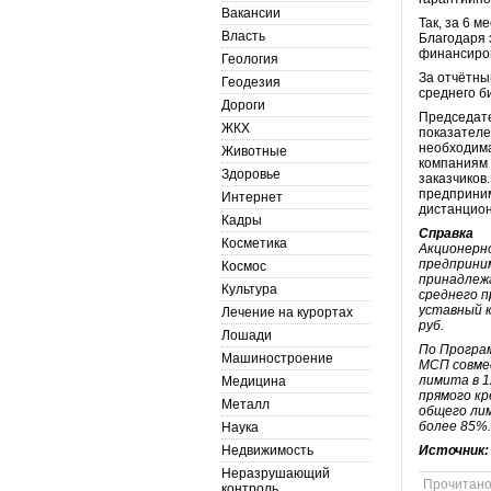
Вакансии
Так, за 6 
Власть
Благодаря 
финансиров
Геология
За отчётны
Геодезия
среднего б
Дороги
Председате
ЖКХ
показателе
необходима
Животные
компаниям 
Здоровье
заказчиков
предприним
Интернет
дистанцион
Кадры
Справка
Косметика
Акционерно
предприним
Космос
принадлеж
Культура
среднего п
уставный к
Лечение на курортах
руб.
Лошади
По Програ
Машиностроение
МСП совме
лимита в 1
Медицина
прямого кр
Металл
общего лим
более 85%
Наука
Недвижимость
Источник
Неразрушающий
Прочитан
контроль