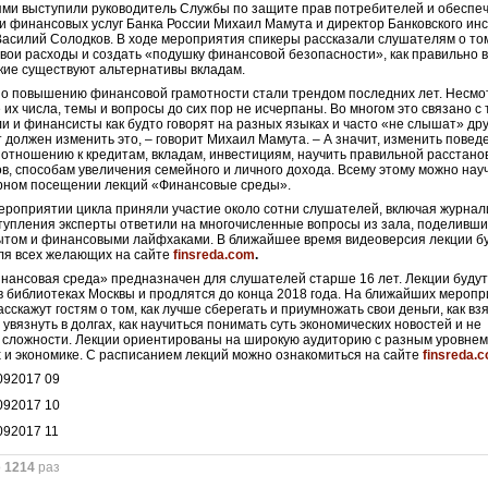
ями выступили руководитель Службы по защите прав потребителей и обеспе
и финансовых услуг Банка России Михаил Мамута и директор Банковского ин
силий Солодков. В ходе мероприятия спикеры рассказали слушателям о том
свои расходы и создать «подушку финансовой безопасности», как правильно 
акие существуют альтернативы вкладам.
о повышению финансовой грамотности стали трендом последних лет. Несмо
 их числа, темы и вопросы до сих пор не исчерпаны. Во многом это связано с 
и и финансисты как будто говорят на разных языках и часто «не слышат» друг
 должен изменить это, – говорит Михаил Мамута. – А значит, изменить повед
 отношению к кредитам, вкладам, инвестициям, научить правильной расстано
в, способам увеличения семейного и личного дохода. Всему этому можно нау
ярном посещении лекций «Финансовые среды».
ероприятии цикла приняли участие около сотни слушателей, включая журнал
упления эксперты ответили на многочисленные вопросы из зала, поделивши
том и финансовыми лайфхаками. В ближайшее время видеоверсия лекции б
ля всех желающих на сайте
finsreda.com
.
нансовая среда» предназначен для слушателей старше 16 лет. Лекции буду
в библиотеках Москвы и продлятся до конца 2018 года. На ближайших мероп
сскажут гостям о том, как лучше сберегать и приумножать свои деньги, как вз
 увязнуть в долгах, как научиться понимать суть экономических новостей и не
х сложности. Лекции ориентированы на широкую аудиторию с разным уровне
 и экономике. С расписанием лекций можно ознакомиться на сайте
finsreda.
о
1214
раз