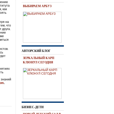
чению
ститута
ВЫБИРАЕМ АРБУЗ
, как
взять
тря на
тем, что
 друга.
ение
вке
читься
истов.
АВТОРСКИЙ БЛОГ
сь
удет
ЗЕРКАЛЬНЫЙ КАРП
КЛЮНУЛ СЕГОДНЯ
т
риятиях
ять
м знаний
com
.
БИЗНЕС-ДЕТИ