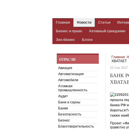
Главная
Новости
Статьи
Интер
Бизнес и право
Активный гражданин
Эко-бизнес
Блоги
Главная
Н
ОТРАСЛИ
ХВАТАЕТ
Авиация
22 Сен 2017
Автоматизация
БАНК Р
Автомобили
ХВАТА
Атомная
промышленность
Аудит
прошла пе
Бани и сауны
банка РФ и
Банки
бороться?»
Безопасность
также наи
Бизнес
Проект «Фи
Благотворительность
грамотно у