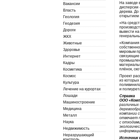
На заводе 
Вакансии
дисперсии 
Власть
дерева. До
открытием 
Геология
«На средст
Геодезия
производст
Дороги
вывести на
генеральны
ЖКХ
«Компания 
Животные
собственно
Здоровье
мировым пр
связующие 
Интернет
промышленн
Кадры
материалы 
плёнок, ск
Косметика
Космос
Проект рас
из которых
Культура
поливинила
Лечение на курортах
и полиурет
Лошади
Справка
ООО «Комп
Машиностроение
различных
Медицина
деревообр
компании с
Металл
отвечает 
Наука
с отходам
экологичес
Недвижимость
информаци
Неразрушающий
Источник 
контроль