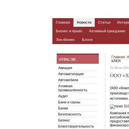
Главная
Новости
Статьи
Интер
Бизнес и право
Активный гражданин
Эко-бизнес
Блоги
Главная
Н
ОТРАСЛИ
КЛЕЯ
Авиация
31 Июль 201
Автоматизация
ООО «Х
Автомобили
Атомная
ООО «Комп
промышленность
производс
Аудит
источники.
Бани и сауны
Банки
Компания п
Безопасность
российском
Бизнес
предоставл
финансиров
Благотворительность