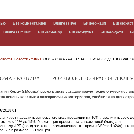
вью
Без комментариев
Business live
Бизнес-хайп
Бизнес-арт
Business music
Бизнес-юмор
Бизнес-кухня
Бизнес-дети
Б
овости
Новости - химия
ООО «ХОМА» РАЗВИВАЕТ ПРОИЗВОДСТВО КРАСОК
8
ОМА» РАЗВИВАЕТ ПРОИЗВОДСТВО КРАСОК И КЛЕЯ
ания Хома» (г.Москва) ввела в эксплуатацию новую технологическую лин
тва основы клеевых и лакокрасочных материалов, сообщили на днях отр
ланирует нарастить выпуск этого вида продукции на 40% и увеличить свою д
 рынке с 11% до 15%. Реализация проекта стала возможной благодаря
енному ФРП (фонд развития промышленности – прим. «ASPmedia24») льгот
анию в размере 150 млн. руб.