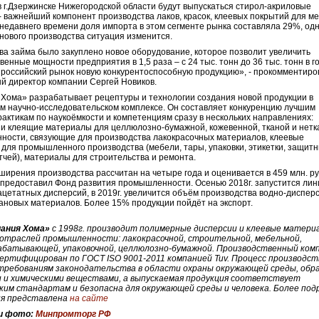
в г.Дзержинске Нижегородской области будут выпускаться стирол-акриловые
- важнейший компонент производства лаков, красок, клеевых покрытий для м
 недавнего времени доля импорта в этом сегменте рынка составляла 29%, одн
нового производства ситуация изменится.
ва займа было закуплено новое оборудование, которое позволит увеличить
венные мощности предприятия в 1,5 раза – с 24 тыс. тонн до 36 тыс. тонн в г
 российский рынок новую конкурентоспособную продукцию», - прокомментиро
й директор компании Сергей Новиков.
Хома» разрабатывает рецептуры и технологии создания новой продукции в
м научно-исследовательском комплексе. Он составляет конкуренцию лучшим
актикам по наукоёмкости и компетенциям сразу в нескольких направлениях:
и клеящие материалы для целлюлозно-бумажной, кожевенной, тканой и нетк
ости, связующие для производства лакокрасочных материалов, клеевые
для промышленного производства (мебели, тары, упаковки, этикетки, защит
отчей), материалы для строительства и ремонта.
ширения производства рассчитан на четыре года и оценивается в 459 млн. ру
 предоставил Фонд развития промышленности. Осенью 2018г. запустится лин
цетатных дисперсий, в 2019г. увеличится объём производства водно-диспе
ановых материалов. Более 15% продукции пойдёт на экспорт.
ания Хома»
с 1998г. производит полимерные дисперсии и клеевые матери
 отраслей промышленности: лакокрасочной, строительной, мебельной,
абатывающей, упаковочной, целлюлозно-бумажной. Производственный ком
ертифицирован по ГОСТ ISO 9001-2011 компанией Tuv. Процесс производст
требованиям законодательства в области охраны окружающей среды, обр
и и химическими веществами, а выпускаемая продукция соответствует
ким стандартам и безопасна для окружающей среды и человека. Более под
я представлена
на сайте
и фото:
Минпромторг РФ