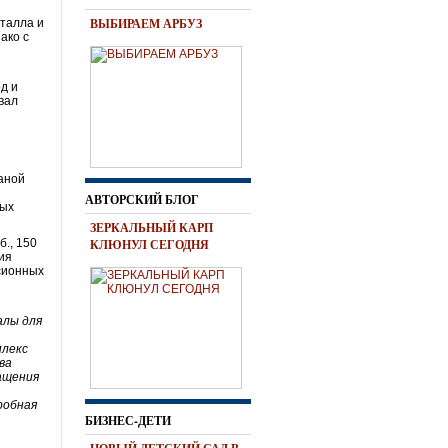
ВЫБИРАЕМ АРБУЗ
еталла и
ако с
од и
вал
аной
АВТОРСКИЙ БЛОГ
ных
ЗЕРКАЛЬНЫЙ КАРП
б., 150
КЛЮНУЛ СЕГОДНЯ
ия
рсионных
алы для
плекс
ва
ащения
робная
БИЗНЕС-ДЕТИ