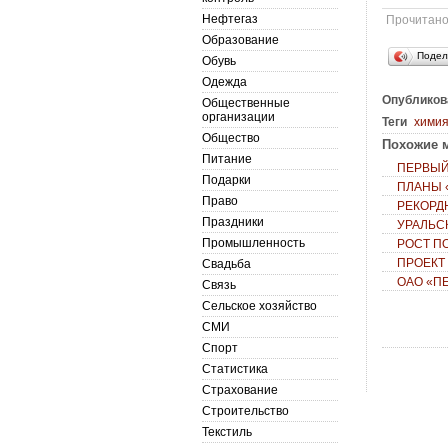
Нефтегаз
Прочитан
Образование
Подел
Обувь
Одежда
Опубликов
Общественные
организации
Теги
хими
Общество
Похожие м
Питание
ПЕРВЫЙ
Подарки
ПЛАНЫ 
Право
РЕКОРД
Праздники
УРАЛЬС
Промышленность
РОСТ П
ПРОЕКТ
Свадьба
ОАО «П
Связь
Сельское хозяйство
СМИ
Спорт
Статистика
Страхование
Строительство
Текстиль