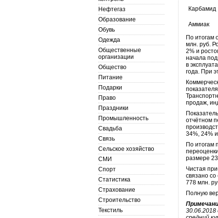
Карбамид
Нефтегаз
Образование
Аммиак
Обувь
По итогам 
Одежда
млн. руб. 
Общественные
2% и росто
организации
начала под
в эксплуат
Общество
года. При 
Питание
Коммерческ
Подарки
показателя
Транспортн
Право
продаж, ин
Праздники
Показатель
Промышленность
отчётном п
производст
Свадьба
34%, 24% и
Связь
По итогам 
Сельское хозяйство
переоценки
размере 23
СМИ
Чистая при
Спорт
связано со
Статистика
778 млн. ру
Страхование
Полную ве
Строительство
Примечани
Текстиль
30.06.2018 
средний ку