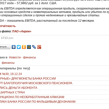
2017 года – 57,9862 руб. за 1 долл. США.
ль EBITDA определяется как операционная прибыль, скорректированная на
и основных средств и нематериальных активов, прибыль или убыток по к
 операционных сделок и прочие неденежные и чрезвычайные статьи.
TDA – показатель EBITDA, рассчитанный за последние 12 месяцев.
отчётность
и фото:
ПАО «Акрон»
о
1713
раз
иться…
ано в
Новости - финансы
н
финансы
атериалы (по тегу)
 №30, 19.12.24
РНЫЕ» ДРАГМОНЕТЫ БАНКА РОССИИ
РТ БЛАГОПОЛУЧИЯ МОСКОВСКОГО ПЕНСИОНЕРА
ЕЛИСЬ ДЕНЬГИ АБОНЕНТА
 АЗАРТНЫХ СТРАН
АУКЦИОНА ПО НЕОБРАБОТАННЫМ АЛМАЗАМ
ТИКА БАНКА РОССИИ ПО ФАЛЬШИВЫМ ДЕНЗНАКАМ