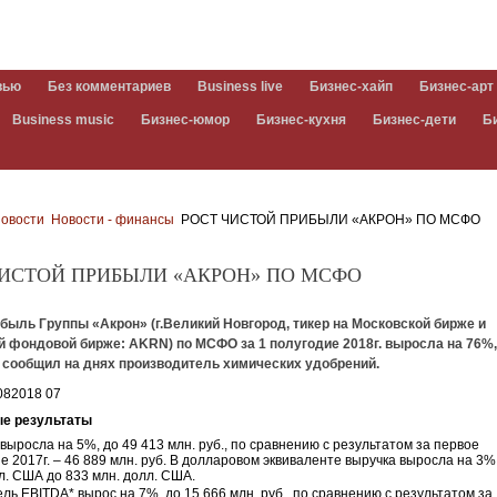
вью
Без комментариев
Business live
Бизнес-хайп
Бизнес-арт
Business music
Бизнес-юмор
Бизнес-кухня
Бизнес-дети
Б
овости
Новости - финансы
РОСТ ЧИСТОЙ ПРИБЫЛИ «АКРОН» ПО МСФО
ЧИСТОЙ ПРИБЫЛИ «АКРОН» ПО МСФО
быль Группы «Акрон» (г.Великий Новгород, тикер на Московской бирже и
 фондовой бирже: AKRN) по МСФО за 1 полугодие 2018г. выросла на 76%, 
, сообщил на днях производитель химических удобрений.
е результаты
выросла на 5%, до 49 413 млн. руб., по сравнению с результатом за первое
е 2017г. – 46 889 млн. руб. В долларовом эквиваленте выручка выросла на 3%,
л. США до 833 млн. долл. США.
ль EBITDA* вырос на 7%, до 15 666 млн. руб., по сравнению с результатом за