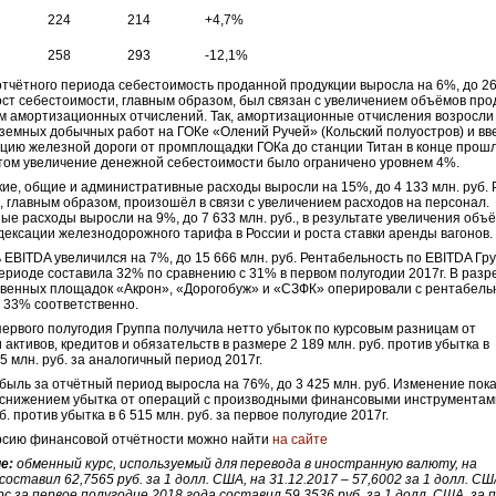
224
214
+4,7%
258
293
-12,1%
отчётного периода себестоимость проданной продукции выросла на 6%, до 2
Рост себестоимости, главным образом, был связан с увеличением объёмов про
м амортизационных отчислений. Так, амортизационные отчисления возросли
земных добычных работ на ГОКе «Олений Ручей» (Кольский полуостров) и в
ацию железной дороги от промплощадки ГОКа до станции Титан в конце прош
этом увеличение денежной себестоимости было ограничено уровнем 4%.
ие, общие и административные расходы выросли на 15%, до 4 133 млн. руб. 
, главным образом, произошёл в связи с увеличением расходов на персонал.
ые расходы выросли на 9%, до 7 633 млн. руб., в результате увеличения объ
дексации железнодорожного тарифа в России и роста ставки аренды вагонов.
 EBITDA увеличился на 7%, до 15 666 млн. руб. Рентабельность по EBITDA Гр
ериоде составила 32% по сравнению с 31% в первом полугодии 2017г. В разр
венных площадок «Акрон», «Дорогобуж» и «СЗФК» оперировали с рентабель
 33% соответственно.
первого полугодия Группа получила нетто убыток по курсовым разницам от
 активов, кредитов и обязательств в размере 2 189 млн. руб. против убытка в
5 млн. руб. за аналогичный период 2017г.
быль за отчётный период выросла на 76%, до 3 425 млн. руб. Изменение пок
 снижением убытка от операций с производными финансовыми инструментам
б. против убытка в 6 515 млн. руб. за первое полугодие 2017г.
рсию финансовой отчётности можно найти
на сайте
е:
обменный курс, используемый для перевода в иностранную валюту, на
составил 62,7565 руб. за 1 долл. США, на 31.12.2017 – 57,6002 за 1 долл. СШ
рс за первое полугодие 2018 года составил 59,3536 руб. за 1 долл. США, за 