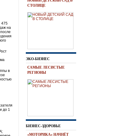
НОВЫЙ ДЕТСКИЙ САД В
СТОЛИЦЕ
6 475
даж на
 после
ведения
лого
Рост
ЭКО-БИЗНЕС
ёма
САМЫЕ ЛЕСИСТЫЕ
уппы в
РЕГИОНЫ
езе
ностью
азателя
и до 1
БИЗНЕС-ЗДОРОВЬЕ
А;
«МОТОРИКА» НАЧНЁТ
первое