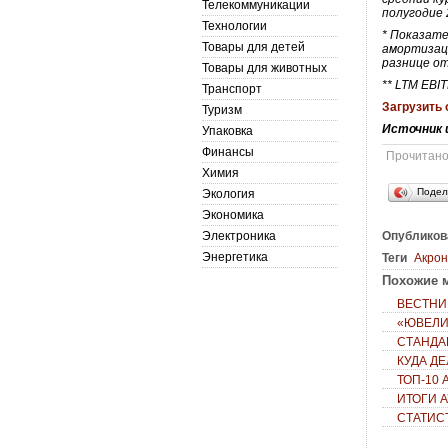
Телекоммуникации
полугодие 
Технологии
* Показате
Товары для детей
амортизаци
разнице от
Товары для животных
** LTM EBI
Транспорт
Загрузить 
Туризм
Источник 
Упаковка
Финансы
Прочитан
Химия
Подел
Экология
Экономика
Электроника
Опубликов
Энергетика
Теги
Акро
Похожие м
ВЕСТНИК
«ЮВЕЛИ
СТАНДА
КУДА Д
ТОП-10
ИТОГИ 
СТАТИС