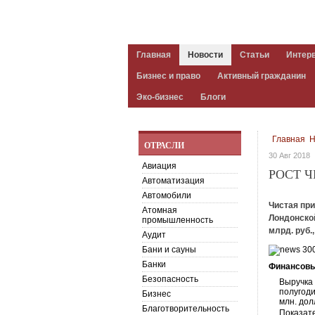
Главная
Новости
Статьи
Интер
Бизнес и право
Активный гражданин
Эко-бизнес
Блоги
Главная
Н
ОТРАСЛИ
30 Авг 2018
Авиация
РОСТ 
Автоматизация
Автомобили
Чистая при
Атомная
Лондонской
промышленность
млрд. руб.
Аудит
Бани и сауны
Банки
Финансовы
Безопасность
Выручка 
полугоди
Бизнес
млн. дол
Благотворительность
Показате