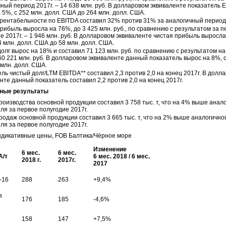
ный период 2017г. – 14 638 млн. руб. В долларовом эквиваленте показатель 
 5%, с 252 млн. долл. США до 264 млн. долл. США.
рентабельности по EBITDA составил 32% против 31% за аналогичный период 
рибыль выросла на 76%, до 3 425 млн. руб., по сравнению с результатом за 
е 2017г. – 1 946 млн. руб. В долларовом эквиваленте чистая прибыль выросла
4 млн. долл. США до 58 млн. долл. США.
олг вырос на 18% и составил 71 123 млн. руб. по сравнению с результатом на
 60 221 млн. руб. В долларовом эквиваленте данный показатель вырос на 8%, с
 млн. долл. США.
ль чистый долг/LTM EBITDA** составил 2,3 против 2,0 на конец 2017г. В долл
нте данный показатель составил 2,2 против 2,0 на конец 2017г.
ные результаты
оизводства основной продукции составил 3 758 тыс. т, что на 4% выше анал
ля за первое полугодие 2017г.
одаж основной продукции составил 3 665 тыс. т, что на 2% выше аналогично
ля за первое полугодие 2017г.
дикативные цены, FOB Балтика/Чёрное море
Изменение
6 мес.
6 мес.
А/т
6 мес. 2018 / 6 мес.
2018 г.
2017г.
2017
-16
288
263
+9,4%
я
176
185
-4,6%
158
147
+7,5%