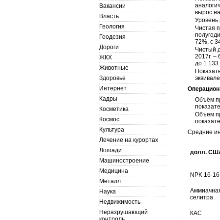
аналогич
Вакансии
вырос на
Власть
Уровень 
Геология
Чистая п
полугоди
Геодезия
72%, с 3
Дороги
Чистый д
2017г. –
ЖКХ
до 1 133
Животные
Показате
Здоровье
эквивале
Интернет
Операцион
Кадры
Объём пр
показате
Косметика
Объем пр
Космос
показате
Культура
Средние ин
Лечение на курортах
Лошади
долл. СШ
Машиностроение
Медицина
NPK 16-16
Металл
Аммиачна
Наука
селитра
Недвижимость
Неразрушающий
КАС
контроль