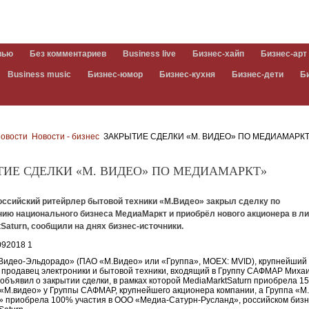
вью
Без комментариев
Business live
Бизнес-хайп
Бизнес-арт
Business music
Бизнес-юмор
Бизнес-кухня
Бизнес-дети
Б
овости
Новости - бизнес
ЗАКРЫТИЕ СДЕЛКИ «М. ВИДЕО» ПО МЕДИАМАРКТ
ТИЕ СДЕЛКИ «М. ВИДЕО» ПО МЕДИАМАРКТ»
оссийский ритейрлер бытовой техники «М.Видео» закрыл сделку по
нию национального бизнеса МедиаМаркт и приобрёл нового акционера в л
Saturn, сообщили на днях бизнес-источники.
Видео-Эльдорадо» (ПАО «М.Видео» или «Группа», MOEX: MVID), крупнейший
 продавец электроники и бытовой техники, входящий в Группу САФМАР Миха
 объявил о закрытии сделки, в рамках которой MediaMarktSaturn приобрела 1
«М.видео» у Группы САФМАР, крупнейшего акционера компании, а Группа «М
 приобрела 100% участия в ООО «Медиа-Сатурн-Русланд», российском биз