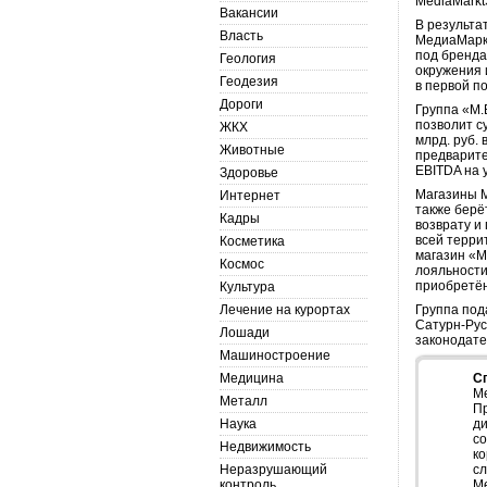
MediaMarkt
Вакансии
В результа
Власть
МедиаМаркт
под бренда
Геология
окружения 
Геодезия
в первой п
Дороги
Группа «М.
позволит с
ЖКХ
млрд. руб.
Животные
предварите
EBITDA на 
Здоровье
Магазины М
Интернет
также берё
Кадры
возврату и
всей терри
Косметика
магазин «М
Космос
лояльности
приобретён
Культура
Лечение на курортах
Группа под
Сатурн-Рус
Лошади
законодате
Машиностроение
Медицина
С
M
Металл
П
Наука
д
с
Недвижимость
к
Неразрушающий
с
контроль
M