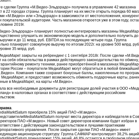
Saturn.
те сделки Группа «М.Видео-Эльдорадо» получила в управление 42 магазина
 в 22 городах страны. Группа планирует на их месте открыть порядка 60 маг
ми «М.Видео» или «Эльдорадо» в зависимости от местоположения, конкурен
и покупательской аудитории. Часть магазинов откроется уже в этом году, ост
оловине 2019г.
Видео-Эльдорадо» планирует полностью интегрировать магазины МедиаМарк
ущественно улучшить их экономическую модель и дополнительно получить до
 выручки и до 11 млрд, руб. EBITDA за последующие четыре года. Группа
льно планирует совокупную выручку по итогам 2022г. на уровне 500 млрд. руб
уровне 35 млрд. руб.
едиаМаркт закрыты на ребрендинг с 1 сентября 2018г. После сделки «М.Вид
т на себя обязательства в рамках действующего законодательства по обмену,
 гарантийному ремонту техники, ранее приобретённой в магазинах МедиаМар
тории России – покупатели МедиаМаркт могут обратиться в любой ближайши
.Видео». Компания также сохранит бонусные баллы, накопленные по програ
 МедиаМаркт, и предоставит возможность обменять подарочные карты, ране
ные в МедиаМаркт, на карты «М.Видео».
ала все необходимые документы для регистрации долей участия в ООО «Мед
ланд» в налоговых органах в соответствии с действующим российским
льством.
правка
.
ediaMarktSaturn приобрела 15% акций ПАО «М.видео».
редставителиMediaMarktSaturn получат места директора и наблюдателя в Со
иректоров ПАО «М.видео». Новый совет директоров компании будет избран в
оответствии с действующим законодательством и лучшими практиками
орпоративного управления. После закрытия сделки ПАО «М.видео» имеет
ледующую акционерную структуру: Группа САФМАР контролирует 38,2% акций
ediaMarktSaturn принадлежит 15% акций, 46,8% остаются в свободном обращ