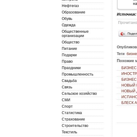
на
Нефтегаз
Образование
Источник
Обувь
Прочитан
Одежда
Общественные
Подел
организации
Общество
Опубликов
Питание
Теги
бизне
Подарки
Похожие м
Право
Праздники
БИЗНЕС
ИНОСТР
Промышленность
БИЗНЕС
Свадьба
НОВЫЙ 
Связь
НОВЫЙ Д
Сельское хозяйство
ИСПАНС
СМИ
БЛЕСК 
Спорт
Статистика
Страхование
Строительство
Текстиль