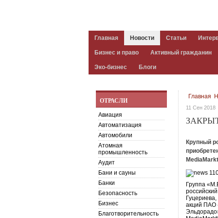
Главная
Новости
Статьи
Интер
Бизнес и право
Активный гражданин
Эко-бизнес
Блоги
Главная
Н
ОТРАСЛИ
11 Сен 2018
Авиация
ЗАКРЫ
Автоматизация
Автомобили
Крупный р
Атомная
приобрете
промышленность
MediaMarkt
Аудит
Бани и сауны
Банки
Группа «М.
российский
Безопасность
Гуцериева,
Бизнес
акций ПАО 
Эльдорадо»
Благотворительность