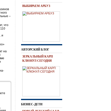
ВЫБИРАЕМ АРБУЗ
азинов
тного
альные –
т, что
 110
. и
ео»
АВТОРСКИЙ БЛОГ
кт на
й
ЗЕРКАЛЬНЫЙ КАРП
мме
КЛЮНУЛ СЕГОДНЯ
е
иа-
вете
БИЗНЕС-ДЕТИ
,
ении