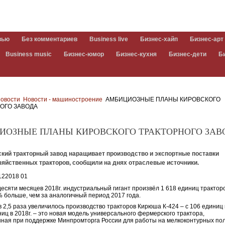
вью
Без комментариев
Business live
Бизнес-хайп
Бизнес-арт
Business music
Бизнес-юмор
Бизнес-кухня
Бизнес-дети
Б
овости
Новости - машиностроение
АМБИЦИОЗНЫЕ ПЛАНЫ КИРОВСКОГО
ОГО ЗАВОДА
ИОЗНЫЕ ПЛАНЫ КИРОВСКОГО ТРАКТОРНОГО ЗАВ
ский тракторный завод наращивает производство и экспортные поставки
зяйственных тракторов, сообщили на днях отраслевые источники.
десяти месяцев 2018г. индустриальный гигант произвёл 1 618 единиц тракторо
% больше, чем за аналогичный период 2017 года.
в 2,5 раза увеличилось производство тракторов Кирюша К-424 – с 106 единиц 
ниц в 2018г. – это новая модель универсального фермерского трактора,
ная при поддержке Минпромторга России для работы на мелкоконтурных пол