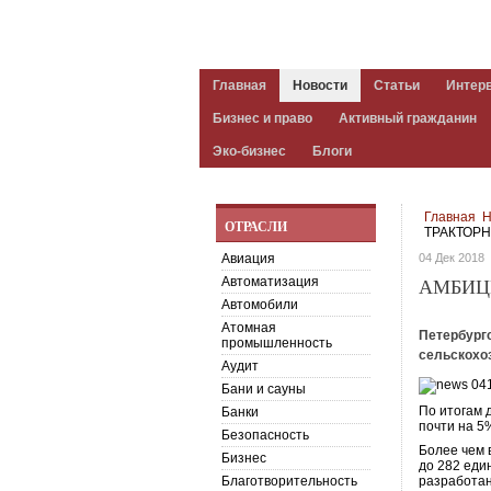
Главная
Новости
Статьи
Интер
Бизнес и право
Активный гражданин
Эко-бизнес
Блоги
Главная
Н
ОТРАСЛИ
ТРАКТОРН
Авиация
04 Дек 2018
Автоматизация
АМБИЦ
Автомобили
Атомная
Петербург
промышленность
сельскохо
Аудит
Бани и сауны
По итогам 
Банки
почти на 5
Безопасность
Более чем 
Бизнес
до 282 еди
Благотворительность
разработан