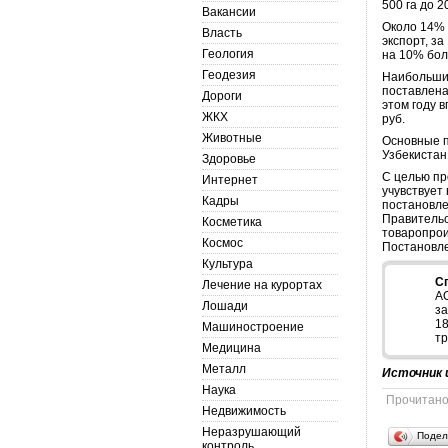
500 га до 2
Вакансии
Около 14% 
Власть
экспорт, за
Геология
на 10% бол
Геодезия
Наибольшим
поставлена
Дороги
этом году 
ЖКХ
руб.
Животные
Основные п
Узбекистан
Здоровье
С целью пр
Интернет
учувствует
Кадры
постановле
Правительс
Косметика
товаропрои
Космос
Постановл
Культура
С
Лечение на курортах
А
Лошади
з
1
Машиностроение
т
Медицина
Металл
Источник 
Наука
Прочитан
Недвижимость
Неразрушающий
Подел
контроль