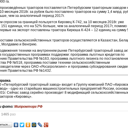
000 га.
произведённых тракторов поставляется Петербурским тракторным заводом 
 10 месяцев 2018г. за рубеж было поставлено тракторов на сумму 1,4 млрд. руб
ьше, чем за аналогичный период 2017г.
 спросом за границей пользуется Кировец К-742, за 10 месяцев 2018г. уже
 151 единица, что на 52% больше, чем за аналогичный период 2017г, помимо 
впервые на экспорт поставлены трактора Кирюша К-424 – 12 единиц на сумму 
оставки сельскохозяйственных тракторов осуществляются в Казахстан, Бела
, Молдавию и Венгрию.
одвижения техники на внутреннем рынке Петербургский тракторный завод ак
 в государственных программах поддержки: программа льготных кредитов по
нию Правительства РФ №163, программа льготного лизинга по постановлен
тва РФ №518, программа поставки техники сельскохозяйственным
зводителям через ОАО «Росагролизинг» и программа субсидирования скидки
ения Правительства РФ №1432.
правка
.
О «Петербургский тракторный завод» входит в Группу компаний ПАО «Кировс
авод» - одно из старейших машиностроительных предприятий России, основа
801г. Сейчас завод серийно производит 8 модификаций сельскохозяйственны
ракторов «Кировец».
и фото:
Мипромторг РФ
о
1465
раз
иться…