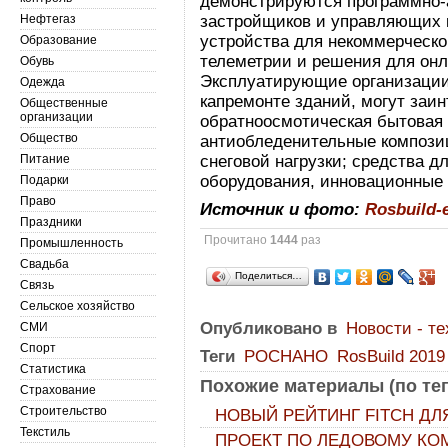
демонстрируются программно-
Нефтегаз
застройщиков и управляющих 
устройства для некоммерческо
Образование
телеметрии и решения для онл
Обувь
Эксплуатирующие организации
Одежда
капремонте зданий, могут заи
Общественные
организации
обратноосмотическая бытовая 
Общество
антиобледенительные компози
Питание
снеговой нагрузки; средства д
оборудования, инновационные
Подарки
Право
Источник и фото:
Rosbuild-
Праздники
Прочитано
1444
раз
Промышленность
Свадьба
Поделиться…
Связь
Сельское хозяйство
Опубликовано в
Новости - т
СМИ
Спорт
Теги
РОСНАНО
RosBuild 2019
Статистика
Похожие материалы (по тег
Страхование
Строительство
НОВЫЙ РЕЙТИНГ FITCH ДЛ
Текстиль
ПРОЕКТ ПО ЛЕДОВОМУ КО