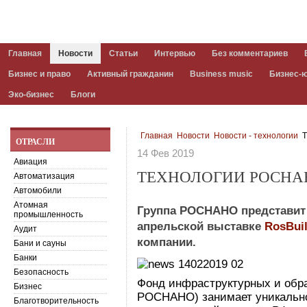
Главная
Новости
Статьи
Интервью
Без комментариев
Бизнес и право
Активный гражданин
Business music
Бизнес-
Эко-бизнес
Блоги
Главная
Новости
Новости - технологии
Т
ОТРАСЛИ
14 Фев 2019
Авиация
ТЕХНОЛОГИИ РОСНАН
Автоматизация
Автомобили
Атомная
Группа РОСНАНО представит
промышленность
апрельской выставке
RosBuil
Аудит
компании.
Бани и сауны
Банки
Безопасность
Фонд инфраструктурных и обра
Бизнес
РОСНАНО) занимает уникально
Благотворительность