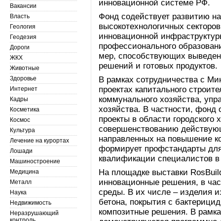
инновационной системе РФ.
Вакансии
Фонд содействует развитию на
Власть
высокотехнологичных секторов
Геология
инновационной инфраструктуры
Геодезия
профессионального образован
Дороги
мер, способствующих выведен
ЖКХ
решений и готовых продуктов.
Животные
Здоровье
В рамках сотрудничества с Ми
проектах капитального строит
Интернет
коммунального хозяйства, упр
Кадры
хозяйства. В частности, фонд
Косметика
проекты в области городского 
Космос
совершенствованию действующ
Культура
направленных на повышение к
Лечение на курортах
формирует профстандарты для
Лошади
квалификации специалистов в 
Машиностроение
На площадке выставки RosBuil
Медицина
инновационные решения, в час
Металл
среды. В их числе – изделия и
Наука
бетона, покрытия с бактериц
Недвижимость
композитные решения. В рамка
Неразрушающий
контроль