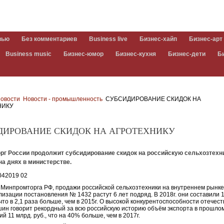
вью
Без комментариев
Business live
Бизнес-хайп
Бизнес-арт
Business music
Бизнес-юмор
Бизнес-кухня
Бизнес-дети
Б
овости
Новости - промышленность
СУБСИДИРОВАНИЕ СКИДОК НА
НИКУ
ДИРОВАНИЕ СКИДОК НА АГРОТЕХНИКУ
рг России продолжит субсидирование скидок на российскую сельхозтехни
а днях в министерстве.
Минпромторга РФ, продажи российской сельхозтехники на внутреннем рынке
лизации постановления № 1432 растут 6 лет подряд. В 2018г. они составили 
 что в 2,1 раза больше, чем в 2015г. О высокой конкурентоспособности отечес
ин говорит рекордный за всю российскую историю объём экспорта в прошлом
й 11 млрд. руб., что на 40% больше, чем в 2017г.