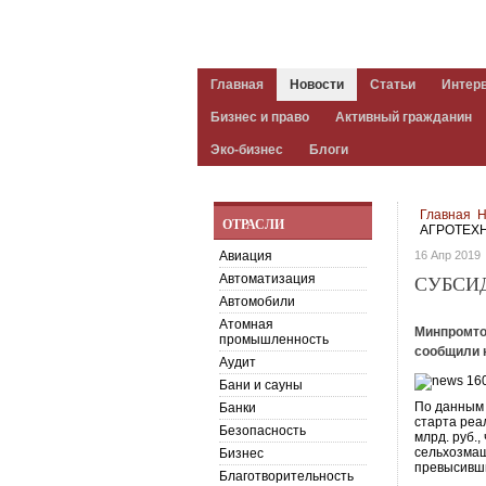
Главная
Новости
Статьи
Интер
Бизнес и право
Активный гражданин
Эко-бизнес
Блоги
Главная
Н
ОТРАСЛИ
АГРОТЕХ
Авиация
16 Апр 2019
Автоматизация
СУБСИ
Автомобили
Атомная
Минпромто
промышленность
сообщили н
Аудит
Бани и сауны
По данным 
Банки
старта реа
Безопасность
млрд. руб.,
сельхозмаш
Бизнес
превысивши
Благотворительность