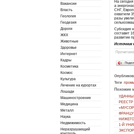
На сегодня
Вакансии
а энергона
Власть
СНГ, Европ
охватили 3
Геология
разы увели
Геодезия
сельхозмаш
Дороги
Субсидия н
составит 1
ЖКХ
развитие п
Животные
Источник 
Здоровье
Прочитан
Интернет
Кадры
Подел
Косметика
Космос
Опубликов
Культура
Теги
пром
Лечение на курортах
Похожие м
Лошади
УДАЧНЫ
Машиностроение
РЕЕСТР
Медицина
«МУСОР
Металл
ФРАНЦУ
Наука
НИЖЕГО
Недвижимость
1-Й УН
Неразрушающий
ЭКСПОР
контроль