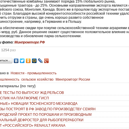
 отечественные комбайны занимают порядка 15% глобального рынка,
сыщенные трактора - до 25%. Основными направлениями экспорта являются
ейского союза, Монголия, Канада. Всего же в прошлом году экспортные поста
5 стран. Благодаря высокой конкурентоспособности российской техники удало
чить отгрузки в страны, где очень хорошо развито собственное
иностроение, например, в Германию и в Польшу.
а обеспечение скидки при покупке сельскохозяйственной техники аграриями в
6 млрд. руб. Данное решение окажет существенное положительное влияние н
роизводства и обновление парка сельхозтехники.
и фото:
Минпромторг РФ
о
1254
раз
иться…
ано в
Новости - промышленность
ышленность
сельское хозяйство
Минпромторг России
атериалы (по тегу)
Е ТЕСТЫ ПО ВЫПУСКУ Ж/Д РЕЛЬСОВ
 СПИК НА ПЛАTФОРМЕ ГИСП
НЫЕ» НОВАЦИИ ТОСНЕНСКОГО МЕХЗАВОДА
ЗЫ ПОСТРОЯТ В РФ ЗАВОД ПО ПРОИЗВОДСТВУ СЕМЯН
РОДСКИЙ ПРОЕКТ ПО ПОРОШКАМ И ПРОИЗВОДНЫМ
ИКАЛЬНЫЙ ДЕФРОСТЕР ДЛЯ РЫБОПЕРЕРАБОТКИ
Т «РОССИЙСКОГО» RENAULT ARKANA