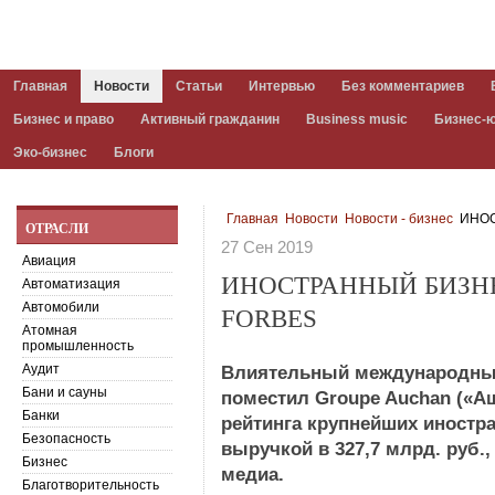
Главная
Новости
Статьи
Интервью
Без комментариев
Бизнес и право
Активный гражданин
Business music
Бизнес-
Эко-бизнес
Блоги
Главная
Новости
Новости - бизнес
ИНОС
ОТРАСЛИ
27 Сен 2019
Авиация
ИНОСТРАННЫЙ БИЗНЕ
Автоматизация
Автомобили
FORBES
Атомная
промышленность
Аудит
Влиятельный международный
Бани и сауны
поместил Groupe Auchan («Аш
Банки
рейтинга крупнейших иностр
Безопасность
выручкой в 327,7 млрд. руб
Бизнес
медиа.
Благотворительность