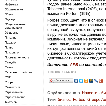
(годом ранее было 46%), на вт
Нефтегаз
Tobacco International (24%), н
Образование
компания Fortum (19%).
Обувь
Одежда
Forbes сообщает, что в списо
Общественные
принадлежащие иностранным 
организации
совокупной выручке, полученно
Общество
выручке включались данные вс
Питание
компании. Журнал не включал 
Подарки
лизинговые, инвестиционные и
Право
их существенных отличий от 
Праздники
бизнесе и бухгалтерском учёт
Промышленность
деятельность которых сводитс
Свадьба
Источник:
АРБ
со ссылкой 
Связь
Прочитано
1430
раз
Сельское хозяйство
СМИ
Поделиться…
Спорт
Статистика
Страхование
Опубликовано в
Новости - б
Строительство
Теги
бизнес
Forbes
Groupe A
Текстиль