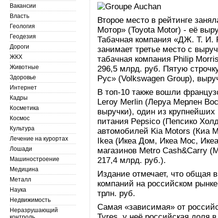
Вакансии
Власть
Второе место в рейтинге заня
Геология
Мотор» (Toyota Motor) - её выр
Геодезия
Табачная компания «ДЖ. Т. И. Р
Дороги
занимает третье место с выруч
ЖКХ
табачная компания Philip Morris
Животные
296,5 млрд. руб. Пятую строчк
Здоровье
Рус» (Volkswagen Group), выру
Интернет
В топ-10 также вошли француз
Кадры
Leroy Merlin (Леруа Мерлен Вост
Косметика
выручки), один из крупнейших
Космос
питания Pepsico (Пепсико Холд
Культура
автомобилей Kia Motors (Киа М
Лечение на курортах
Ikea (Икеа Дом, Икеа Мос, Икеа 
Лошади
магазинов Metro Cash&Carry (М
Машиностроение
217,4 млрд. руб.).
Медицина
Издание отмечает, что общая 
Металл
компаний на российском рынке 
Наука
трлн. руб.
Недвижимость
Самая «зависимая» от российс
Неразрушающий
Tyres, у неё российская доля 
контроль