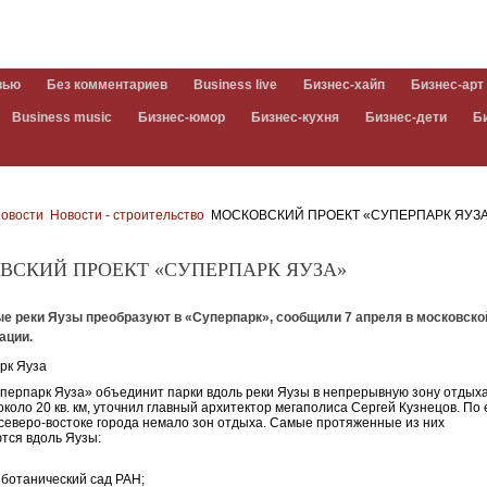
вью
Без комментариев
Business live
Бизнес-хайп
Бизнес-арт
Business music
Бизнес-юмор
Бизнес-кухня
Бизнес-дети
Б
овости
Новости - строительство
МОСКОВСКИЙ ПРОЕКТ «СУПЕРПАРК ЯУЗ
ВСКИЙ ПРОЕКТ «СУПЕРПАРК ЯУЗА»
е реки Яузы преобразуют в «Суперпарк», сообщили 7 апреля в московско
ации.
перпарк Яуза» объединит парки вдоль реки Яузы в непрерывную зону отдых
коло 20 кв. км, уточнил главный архитектор мегаполиса Сергей Кузнецов. По 
 северо-востоке города немало зон отдыха. Самые протяженные из них
тся вдоль Яузы:
 ботанический сад РАН;