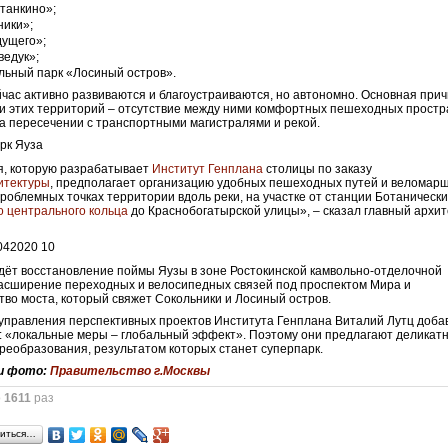
танкино»;
ники»;
дущего»;
ведук»;
льный парк «Лосиный остров».
йчас активно развиваются и благоустраиваются, но автономно. Основная при
и этих территорий – отсутствие между ними комфортных пешеходных простр
а пересечении с транспортными магистралями и рекой.
я, которую разрабатывает
Институт Генплана
столицы по заказу
итектуры
, предполагает организацию удобных пешеходных путей и веломарш
роблемных точках территории вдоль реки, на участке от станции Ботанически
о центрального кольца
до Краснобогатырской улицы», – сказал главный архи
дёт восстановление поймы Яузы в зоне Ростокинской камвольно-отделочной
асширение переходных и велосипедных связей под проспектом Мира и
тво моста, который свяжет Сокольники и Лосиный остров.
управления перспективных проектов Института Генплана Виталий Лутц добав
: «локальные меры – глобальный эффект». Поэтому они предлагают деликат
реобразования, результатом которых станет суперпарк.
и фото:
Правительство г.Москвы
о
1611
раз
иться…