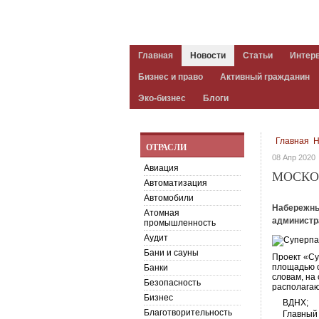
Главная
Новости
Статьи
Интер
Бизнес и право
Активный гражданин
Эко-бизнес
Блоги
Главная
Н
ОТРАСЛИ
08 Апр 2020
Авиация
МОСКО
Автоматизация
Автомобили
Набережны
Атомная
администр
промышленность
Аудит
Бани и сауны
Проект «Су
площадью о
Банки
словам, на
Безопасность
располагаю
Бизнес
ВДНХ;
Благотворительность
Главный