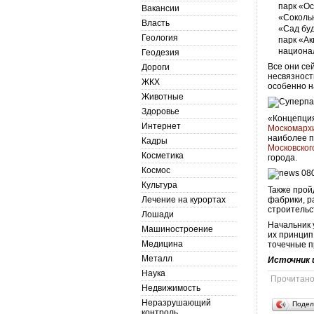
парк «Ос
Вакансии
«Соколь
Власть
«Сад бу
Геология
парк «Ак
национа
Геодезия
Все они се
Дороги
несвязност
ЖКХ
особенно н
Животные
Здоровье
«Концепци
Интернет
Москомарх
наиболее п
Кадры
Московског
Косметика
города.
Космос
Культура
Также прой
Лечение на курортах
фабрики, р
строительс
Лошади
Начальник 
Машиностроение
их принцип
Медицина
точечные п
Металл
Источник 
Наука
Прочитан
Недвижимость
Неразрушающий
Подел
контроль