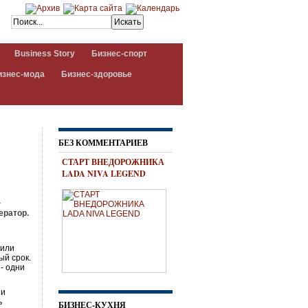
Business Story
Бизнес-спорт
изнес-мода
Бизнес-здоровье
БЕЗ КОММЕНТАРИЕВ
СТАРТ ВНЕДОРОЖНИКА
LADA NIVA LEGEND
а
ератор.
тили
ый срок.
- одни
 и
ь
БИЗНЕС-КУХНЯ