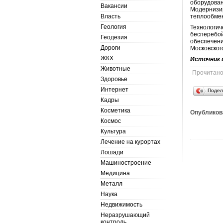
оборудован
Вакансии
Модернизи
Власть
теплообмен
Геология
Технологич
бесперебой
Геодезия
обеспечени
Дороги
Московског
ЖКХ
Источник 
Животные
Прочитан
Здоровье
Интернет
Подел
Кадры
Косметика
Опубликов
Космос
Культура
Лечение на курортах
Лошади
Машиностроение
Медицина
Металл
Наука
Недвижимость
Неразрушающий
контроль