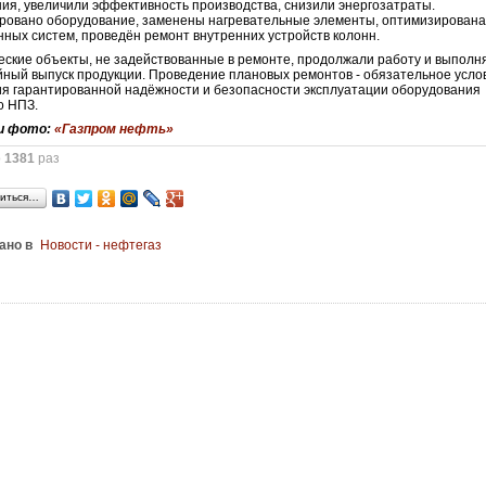
ия, увеличили эффективность производства, снизили энергозатраты.
ровано оборудование, заменены нагревательные элементы, оптимизирована
ных систем, проведён ремонт внутренних устройств колонн.
еские объекты, не задействованные в ремонте, продолжали работу и выполн
ный выпуск продукции. Проведение плановых ремонтов - обязательное усло
я гарантированной надёжности и безопасности эксплуатации оборудования
о НПЗ.
и фото:
«Газпром нефть»
о
1381
раз
иться…
ано в
Новости - нефтегаз