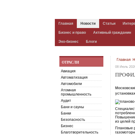
Главная
Новости
Статьи
Интер
Бизнес и право
Активный гражданин
Эко-бизнес
Блоги
Главная
Н
ОТРАСЛИ
08 Июль 202
Авиация
ПРОФИ
Автоматизация
Автомобили
Московски
Атомная
установка
промышленность
Аудит
Бани и сауны
Специалист
потреблени
Банки
Повышение 
Безопасность
из целей п
Бизнес
Плановые р
Благотворительность
газомоторн