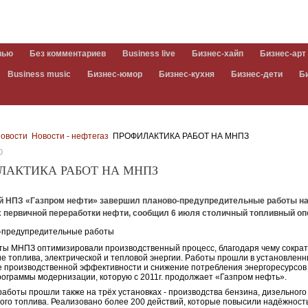
вью
Без комментариев
Business live
Бизнес-хайп
Бизнес-арт
Business music
Бизнес-юмор
Бизнес-кухня
Бизнес-дети
Б
овости
Новости - нефтегаз
ПРОФИЛАКТИКА РАБОТ НА МНПЗ
0
ЛАКТИКА РАБОТ НА МНПЗ
й НПЗ «Газпром нефти» завершил планово-предупредительные работы н
х первичной переработки нефти, сообщил 6 июля столичный топливный оп
ы МНПЗ оптимизировали производственный процесс, благодаря чему сокра
е топлива, электрической и тепловой энергии. Работы прошли в установленн
производственной эффективности и снижение потребления энергоресурсов 
рограммы модернизации, которую с 2011г. продолжает «Газпром нефть».
аботы прошли также на трёх установках - производства бензина, дизельного
ого топлива. Реализовано более 200 действий, которые повысили надёжност