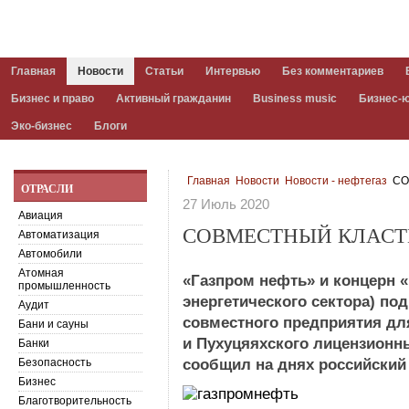
Главная
Новости
Статьи
Интервью
Без комментариев
Бизнес и право
Активный гражданин
Business music
Бизнес-
Эко-бизнес
Блоги
Главная
Новости
Новости - нефтегаз
СО
ОТРАСЛИ
27 Июль 2020
Авиация
СОВМЕСТНЫЙ КЛАСТ
Автоматизация
Автомобили
Атомная
«Газпром нефть» и концерн 
промышленность
энергетического сектора) по
Аудит
совместного предприятия для
Бани и сауны
и Пухуцяяхского лицензионн
Банки
Безопасность
сообщил на днях российский
Бизнес
Благотворительность