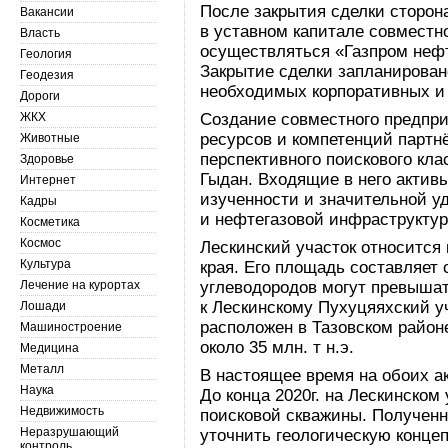
После закрытия сделки сторон
Вакансии
в уставном капитале совместн
Власть
осуществляться «Газпром неф
Геология
Закрытие сделки запланировано
Геодезия
необходимых корпоративных и
Дороги
ЖКХ
Создание совместного предпри
ресурсов и компетенций партнё
Животные
перспективного поискового кла
Здоровье
Гыдан. Входящие в него актив
Интернет
изученности и значительной у
Кадры
и нефтегазовой инфраструктур
Косметика
Космос
Лескинский участок относится
Культура
края. Его площадь составляет
Лечение на курортах
углеводородов могут превышат
к Лескинскому Пухуцяяхский у
Лошади
расположен в Тазовском райо
Машиностроение
около 35 млн. т н.э.
Медицина
Металл
В настоящее время на обоих а
Наука
До конца 2020г. на Лескинском
Недвижимость
поисковой скважины. Получен
Неразрушающий
уточнить геологическую конц
контроль