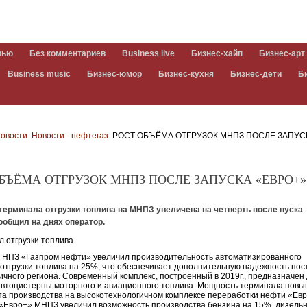
вью
Без комментариев
Business live
Бизнес-хайп
Бизнес-арт
Business music
Бизнес-юмор
Бизнес-кухня
Бизнес-дети
Б
овости
Новости - нефтегаз
РОСТ ОБЪЁМА ОТГРУЗОК МНПЗ ПОСЛЕ ЗАПУС
БЪЁМА ОТГРУЗОК МНПЗ ПОСЛЕ ЗАПУСКА «ЕВРО+»
терминала отгрузки топлива на МНПЗ увеличена на четверть после пуска
ообщил на днях оператор.
 НПЗ «Газпром нефти» увеличил производительность автоматизированного
отгрузки топлива на 25%, что обеспечивает дополнительную надежность пос
ичного региона. Современный комплекс, построенный в 2019г., предназначен
 автоцистерны моторного и авиационного топлива. Мощность терминала повы
та производства на высокотехнологичном комплексе переработки нефти «Евр
«Евро+» МНПЗ увеличил возможность производства бензина на 15%, дизель