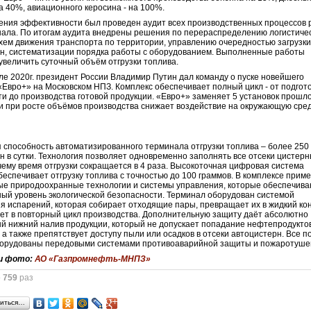
на 40%, авиационного керосина - на 100%.
ния эффективности был проведен аудит всех производственных процессов
ала. По итогам аудита внедрены решения по перераспределению логистиче
схем движения транспорта по территории, управлению очередностью загрузк
н, систематизации порядка работы с оборудованием. Выполненные работы
увеличить суточный объём отгрузки топлива.
ле 2020г. президент России Владимир Путин дал команду о пуске новейшего
«Евро+» на Московском НПЗ. Комплекс обеспечивает полный цикл - от подгот
и до производства готовой продукции. «Евро+» заменяет 5 установок прошл
и при росте объёмов производства снижает воздействие на окружающую сре
 способность автоматизированного терминала отгрузки топлива – более 250
н в сутки. Технология позволяет одновременно заполнять все отсеки цистерн
чему время отгрузки сокращается в 4 раза. Высокоточная цифровая система
беспечивает отгрузку топлива с точностью до 100 граммов. В комплексе прим
е природоохранные технологии и системы управления, которые обеспечив
ый уровень экологической безопасности. Терминал оборудован системой
я испарений, которая собирает отходящие пары, превращает их в жидкий ко
ет в повторный цикл производства. Дополнительную защиту даёт абсолютно
й нижний налив продукции, который не допускает попадание нефтепродуктов
 а также препятствует доступу пыли или осадков в отсеки автоцистерн. Все п
борудованы передовыми системами противоаварийной защиты и пожаротуше
и фото:
АО «Газпромнефть-МНПЗ»
о
759
раз
иться…