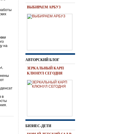
ВЫБИРАЕМ АРБУЗ
 работы
ских
и
овки
ого
ду на
АВТОРСКИЙ БЛОГ
ы,
ЗЕРКАЛЬНЫЙ КАРП
КЛЮНУЛ СЕГОДНЯ
енены
ают
нденсат
 в
осты
ния.
БИЗНЕС-ДЕТИ