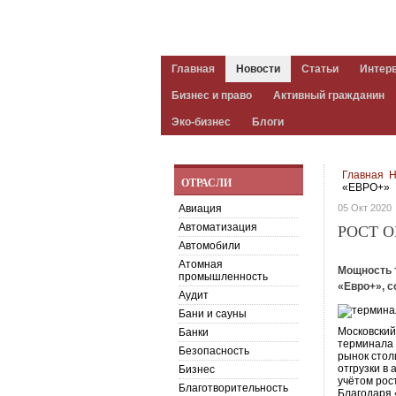
Главная
Новости
Статьи
Интер
Бизнес и право
Активный гражданин
Эко-бизнес
Блоги
Главная
Н
ОТРАСЛИ
«ЕВРО+»
Авиация
05 Окт 2020
Автоматизация
РОСТ О
Автомобили
Атомная
Мощность 
промышленность
«Евро+», с
Аудит
Бани и сауны
Московский
Банки
терминала 
Безопасность
рынок стол
отгрузки в
Бизнес
учётом рос
Благотворительность
Благодаря 