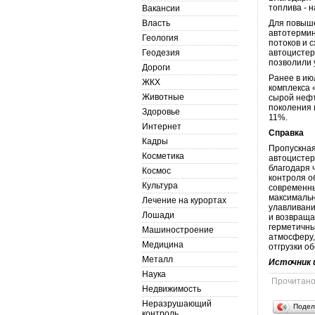
топлива - 
Вакансии
Власть
Для повыше
автотермин
Геология
потоков и 
Геодезия
автоцистер
позволили 
Дороги
Ранее в ию
ЖКХ
комплекса 
Животные
сырой нефт
поколения 
Здоровье
11%.
Интернет
Справка
Кадры
Пропускная
Косметика
автоцистер
благодаря 
Космос
контроля о
Культура
современны
максимальн
Лечение на курортах
улавливани
Лошади
и возвраща
герметичны
Машиностроение
атмосферу,
Медицина
отгрузки о
Металл
Источник 
Наука
Прочитан
Недвижимость
Неразрушающий
Подел
контроль