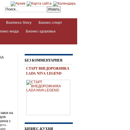
Business Story
Бизнес-спорт
изнес-мода
Бизнес-здоровье
КА
БЕЗ КОММЕНТАРИЕВ
СТАРТ ВНЕДОРОЖНИКА
LADA NIVA LEGEND
тавок на
 для
шена с
о+».
БИЗНЕС-КУХНЯ
ного