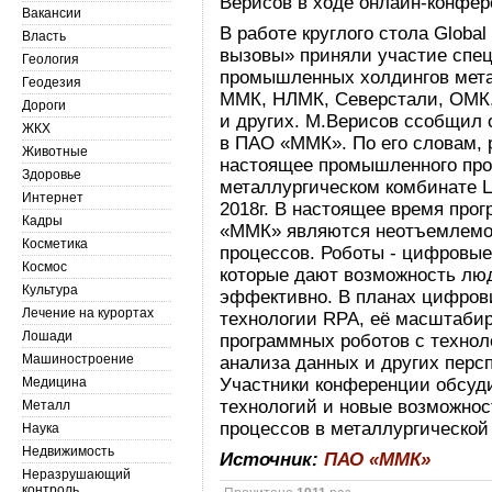
Верисов в ходе онлайн-конфер
Вакансии
В работе круглого стола Globa
Власть
вызовы» приняли участие спе
Геология
промышленных холдингов мета
Геодезия
ММК, НЛМК, Северстали, ОМК,
Дороги
и других. М.Верисов ссобщил 
ЖКХ
в ПАО «ММК». По его словам, 
Животные
настоящее промышленного про
Здоровье
металлургическом комбинате Ц
Интернет
2018г. В настоящее время про
Кадры
«ММК» являются неотъемлемой
Косметика
процессов. Роботы - цифровые
Космос
которые дают возможность лю
Культура
эффективно. В планах цифров
Лечение на курортах
технологии RPA, её масштаби
Лошади
программных роботов с технол
Машиностроение
анализа данных и других перс
Медицина
Участники конференции обсуд
технологий и новые возможнос
Металл
процессов в металлургической
Наука
Недвижимость
Источник:
ПАО «ММК»
Неразрушающий
контроль