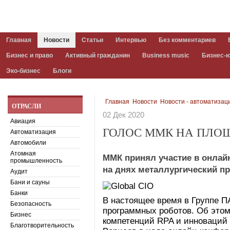
Главная
Новости
Статьи
Интервью
Без комментариев
Бизнес и право
Активный гражданин
Business music
Бизнес-
Эко-бизнес
Блоги
Главная
Новости
Новости - автоматизац
ОТРАСЛИ
02 Дек 2020
Авиация
ГОЛОС ММК НА ПЛОЩ
Автоматизация
Автомобили
Атомная
ММК принял участие в онлай
промышленность
на днях металлургический п
Аудит
Бани и сауны
Банки
В настоящее время в Группе П
Безопасность
программных роботов. Об этом
Бизнес
компетенций RPA и инноваци
Благотворительность