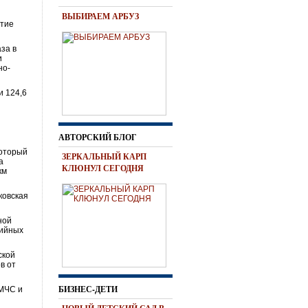
ВЫБИРАЕМ АРБУЗ
ятие
за в
и
но-
и 124,6
я
АВТОРСКИЙ БЛОГ
который
ЗЕРКАЛЬНЫЙ КАРП
а
КЛЮНУЛ СЕГОДНЯ
км
ковская
ной
рийных
ской
в от
БИЗНЕС-ДЕТИ
 МЧС и