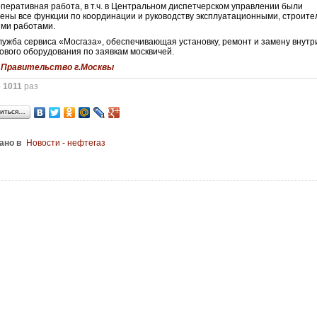
перативная работа, в т.ч. в Центральном диспетчерском управлении были
ены все функции по координации и руководству эксплуатационными, строит
ми работами.
ужба сервиса «Мосгаза», обеспечивающая установку, ремонт и замену внутр
зового оборудования по заявкам москвичей.
:
Правительство г.Москвы
о
1011
раз
иться…
ано в
Новости - нефтегаз