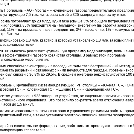
лища).
ь Программы - АО «Мосгаз» – крупнейшее газораспределительное предпри
сплуатирующее 7,5 тыс. км газовых сетей и 325 газорегуляторных пунктов.
осква потребляет до 23 млрд. куб.м газа (свыше 5% от общего потребления га
з них порядка 85% приходится на «большую» энергетику (выработка электро- 
ии), 11% – на промышленные предприятия, 3% – население, 1% – коммуналь
отребители.
зифицировано 1,8 млн. квартир, в которых установлено 1,8 млн. газовых плит 
ых водонагревателей.
2010г. «Мосгаз» реализует крупнейшую программу модер­ни­зации, повышени
 и эффективности газового хозяйства столицы. В рамках этой программы
ны следующие мероприятия:
ым способом реконструкции в последние годы стал бестраншейный метод, 
избегать разрытий и связанных с ними неудобств для граждан. Уровень износ
тей был снижен с 36,8% до 29,5%. В среднем ежегодно реконструируется 100 
тей.
рованы 6 крупнейших системообразующих ГРП столицы – «Южная ГС», «Оча
изовская ГС», «Головинская ГС», «Щукино ГС» и «Карачаровская ГС».
 сетях установлены 923 запорных устройства, оснащенных автоматизирован
истанционного управления
.
Это позволило сократить время отключения ава
2 часов до 1,5 минут.
томатизированные системы контроля и управления режимами работы город
делительной сети, а также установок электрохимической защиты газопроводо
арийно-спасательное формирование, работники которого сдают экзамены в
валификацию «спасатель».