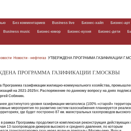
вью
Без комментариев
Business live
Бизнес-хайп
Бизнес-арт
Business music
Бизнес-юмор
Бизнес-кухня
Бизнес-дети
Б
овости
Новости - нефтегаз
УТВЕРЖДЕНА ПРОГРАММА ГАЗИФИКАЦИИ Г.М
ЖДЕНА ПРОГРАММА ГАЗИФИКАЦИИ Г.МОСКВЫ
а Программа газификации жилищно-коммунального хозяйства, промышле
изаций на 2021-2025гг. Распоряжение по данному вопросу на днях подписа
ргей Собянин.
анее достигнутого уровня газификации мегаполиса (100% «старой» территор
новные мероприятия по развитию систем газоснабжения планируется реализ
ерриториях, где будет построено 87 км. магистральных газопроводов высокого
, в рамках Программы продолжится комплексная реконструкция действующих 
ючая 13 газопроводов-дюкеров высокого и среднего давления, по которым
ется транспортировка газа через водные преграды (Москву-реку, Яузу и