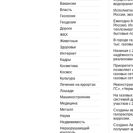
Вакансии
водохрани
Власть
Исполнител
России, эк
Геология
Ежегодно М
Геодезия
России). И
Дороги
теплоэнерг
бытовые п
ЖКХ
В городе га
Животные
тыс. газов
Здоровье
Начиная с 
Интернет
надёжности
реализова
Кадры
Приоритетн
Косметика
позволяет 
Космос
газовых се
газовых се
Культура
Лечение на курортах
Реконструи
ГС», «Черк
Лошади
На газовых
Машиностроение
системой д
Медицина
участков с 
Металл
Созданы ав
газораспре
Наука
коррозии.
Недвижимость
Создано Ав
Неразрушающий
получают к
контроль