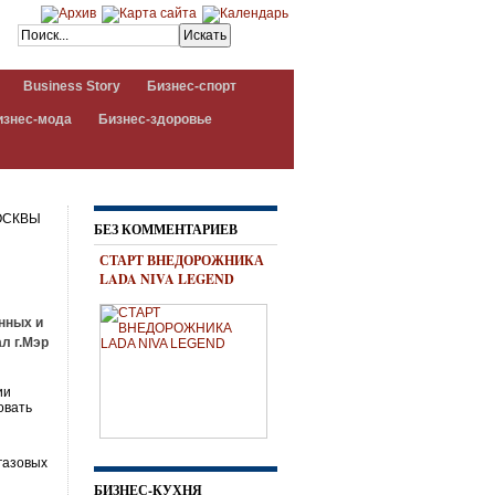
Business Story
Бизнес-спорт
изнес-мода
Бизнес-здоровье
ОСКВЫ
БЕЗ КОММЕНТАРИЕВ
СТАРТ ВНЕДОРОЖНИКА
LADA NIVA LEGEND
нных и
л г.Мэр
ии
овать
газовых
БИЗНЕС-КУХНЯ