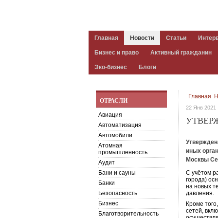
Главная
Новости
Статьи
Интер
Бизнес и право
Активный гражданин
Эко-бизнес
Блоги
Главная
Н
ОТРАСЛИ
22 Янв 2021
Авиация
УТВЕР
Автоматизация
Автомобили
Утвержден
Атомная
иных орган
промышленность
Москвы Се
Аудит
Бани и сауны
С учётом р
города) ос
Банки
на новых т
Безопасность
давления.
Бизнес
Кроме того
сетей, вкл
Благотворительность
осуществля