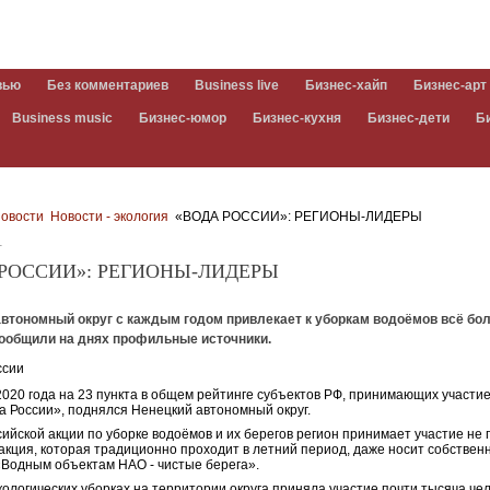
вью
Без комментариев
Business live
Бизнес-хайп
Бизнес-арт
Business music
Бизнес-юмор
Бизнес-кухня
Бизнес-дети
Б
овости
Новости - экология
«ВОДА РОССИИ»: РЕГИОНЫ-ЛИДЕРЫ
1
 РОССИИ»: РЕГИОНЫ-ЛИДЕРЫ
автономный округ с каждым годом привлекает к уборкам водоёмов всё бо
сообщили на днях профильные источники.
2020 года на 23 пункта в общем рейтинге субъектов РФ, принимающих участие
а России», поднялся Ненецкий автономный округ.
ийской акции по уборке водоёмов и их берегов регион принимает участие не
 акция, которая традиционно проходит в летний период, даже носит собствен
«Водным объектам НАО - чистые берега».
 экологических уборках на территории округа приняла участие почти тысяча че