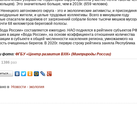
ольцев). Это значительно больше, чем в 2019г. (659 человек).
Ненецкого автономного округа - это и экологические активисты, и присоеди
внодушные жители, и целые трудовые коллективы. Всего в минувшем году
ые спасатели водоёмов от загрязнений собрали более тысячи мешков мусор
очти 68 километров береговой полосы.
Вода России» составляется ежегодно. НАО поднялся в рейтинге субъектов РФ
ших в акции «Вода России», на основе коэффициента отношения количества
 акции в субъекте к общей численности населения региона, умножаемого на
сть очищенных берегов. В 2020г. первую строку рейтинга заняла Республика
.
и фото:
ФГБУ «Центр развития ВХК» (Минприроды России)
о
1386
раз
иться…
ано в
Новости - экология