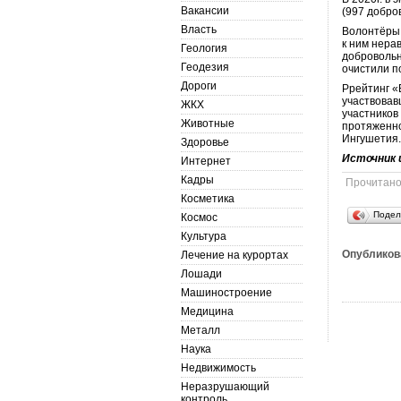
Вакансии
(997 добров
Власть
Волонтёры 
к ним нера
Геология
добровольн
Геодезия
очистили п
Дороги
Ррейтинг «
участвовав
ЖКХ
участников
Животные
протяженно
Ингушетия
Здоровье
Источник 
Интернет
Кадры
Прочитан
Косметика
Подел
Космос
Культура
Опубликов
Лечение на курортах
Лошади
Машиностроение
Медицина
Металл
Наука
Недвижимость
Неразрушающий
контроль