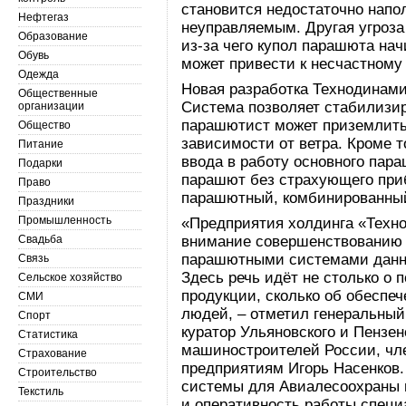
становится недостаточно напол
Нефтегаз
неуправляемым. Другая угроза 
Образование
из-за чего купол парашюта нач
Обувь
может привести к несчастному
Одежда
Новая разработка Технодинами
Общественные
Система позволяет стабилизир
организации
парашютист может приземлить
Общество
зависимости от ветра. Кроме т
Питание
ввода в работу основного пар
Подарки
парашют без страхующего при
Право
парашютный, комбинированны
Праздники
Промышленность
«Предприятия холдинга «Техн
Свадьба
внимание совершенствованию 
парашютными системами данна
Связь
Здесь речь идёт не столько о
Сельское хозяйство
продукции, сколько об обеспе
СМИ
людей, – отметил генеральный
Спорт
куратор Ульяновского и Пензе
Статистика
машиностроителей России, чл
Страхование
предприятиям Игорь Насенков
Строительство
системы для Авиалесоохраны 
Текстиль
и оперативность работы специ