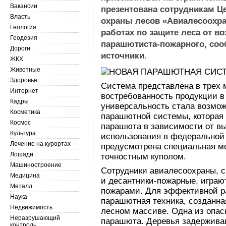
Вакансии
презентована сотрудникам Ц
Власть
охраны лесов «Авиалесоохра
Геология
работах по защите леса от в
Геодезия
парашютиста-пожарного, со
Дороги
источники.
ЖКХ
Животные
Здоровье
Система представлена в трех 
Интернет
востребованность продукции в
Кадры
универсальность стала возмож
Косметика
парашютной системы, которая 
Космос
парашюта в зависимости от вы
Культура
использования в федеральной
Лечение на курортах
предусмотрена специальная м
Лошади
точностным куполом.
Машиностроение
Сотрудники авиалесоохраны, 
Медицина
и десантники-пожарные, играю
Металл
пожарами. Для эффективной р
Наука
парашютная техника, созданна
Недвижимость
лесном массиве. Одна из опас
Неразрушающий
парашюта. Деревья задержива
контроль