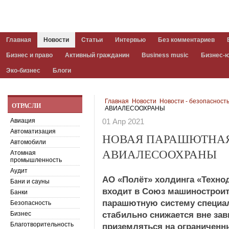
Главная
Новости
Статьи
Интервью
Без комментариев
Бизнес и право
Активный гражданин
Business music
Бизнес-
Эко-бизнес
Блоги
Главная
Новости
Новости - безопасност
ОТРАСЛИ
АВИАЛЕСООХРАНЫ
Авиация
01 Апр 2021
Автоматизация
НОВАЯ ПАРАШЮТНАЯ
Автомобили
АВИАЛЕСООХРАНЫ
Атомная
промышленность
Аудит
АО «Полёт» холдинга «Техно
Бани и сауны
входит в Союз машиностроит
Банки
парашютную систему специал
Безопасность
Бизнес
стабильно снижается вне зав
Благотворительность
приземляться на ограниченны