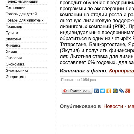
Телекоммуникации
проводит обучение предприни
Технологии
программы по акселерации би
компании на стадии роста и р
Товары для детей
льготную лизинговую поддержк
Товары для животных
лизинговых компаний (РЛК). П
Транспорт
индивидуальные предпринимат
Туризм
обратиться в одну из четырёх 
Упаковка
Татарстане, Башкортостане, Я
Финансы
(Якутия) и получить финансир
Химия
лет. Льготная ставка для лизи
Экология
составляет 6% годовых, для з
Экономика
Источник и фото:
Корпорац
Электроника
Энергетика
Прочитано
1054
раз
Поделиться…
Опубликовано в
Новости - м