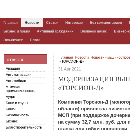
Главная
Новости
Статьи
Интервью
Без комментариев
Бизнес и право
Активный гражданин
Business music
Бизнес-
Эко-бизнес
Блоги
Главная
Новости
Новости - машиностро
ОТРАСЛИ
«ТОРСИОН-Д»
Авиация
31 Авг 2021
Автоматизация
МОДЕРНИЗАЦИЯ ВЫП
Автомобили
«ТОРСИОН-Д»
Атомная
промышленность
Аудит
Компания Торсион-Д (моного
Бани и сауны
области) привлекла лизинго
Банки
МСП (при поддержке дочерне
Безопасность
Бизнес
на сумму 32,7 млн. руб. для
Благотворительность
станка для гибки проволоки,