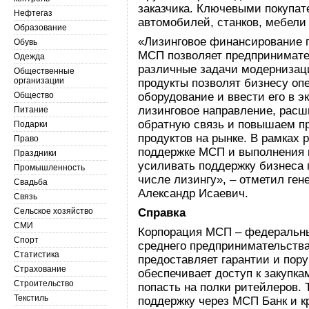
заказчика. Ключевыми покупа
Нефтегаз
автомобилей, станков, мебели
Образование
«Лизинговое финансирование 
Обувь
МСП позволяет предпринимате
Одежда
различные задачи модернизац
Общественные
организации
продукты позволят бизнесу оп
Общество
оборудование и ввести его в 
лизинговое направление, расш
Питание
обратную связь и повышаем п
Подарки
продуктов на рынке. В рамках 
Право
поддержке МСП и выполнения 
Праздники
усиливать поддержку бизнеса 
Промышленность
числе лизингу», – отметил ге
Свадьба
Александр Исаевич.
Связь
Сельское хозяйство
Справка
СМИ
Корпорация МСП – федеральны
Спорт
среднего предпринимательства
Статистика
предоставляет гарантии и пор
Страхование
обеспечивает доступ к закупка
Строительство
попасть на полки ритейлеров.
Текстиль
поддержку через МСП Банк и 