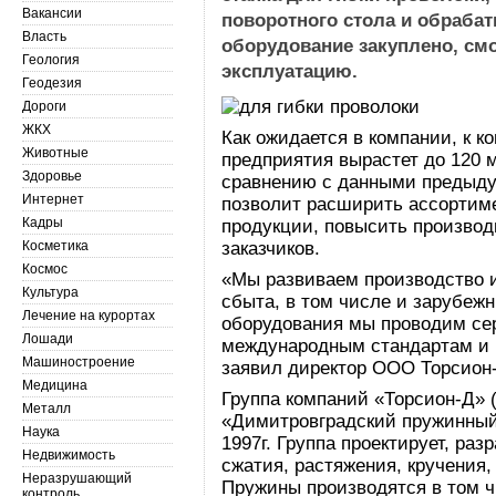
Вакансии
поворотного стола и обраба
Власть
оборудование закуплено, см
Геология
эксплуатацию.
Геодезия
Дороги
ЖКХ
Как ожидается в компании, к к
Животные
предприятия вырастет до 120 м
Здоровье
сравнению с данными предыдущ
Интернет
позволит расширить ассортиме
Кадры
продукции, повысить производ
Косметика
заказчиков.
Космос
«Мы развиваем производство 
Культура
сбыта, в том числе и зарубеж
Лечение на курортах
оборудования мы проводим се
Лошади
международным стандартам и в
Машиностроение
заявил директор ООО Торсион
Медицина
Группа компаний «Торсион-Д»
Металл
«Димитровградский пружинный 
Наука
1997г. Группа проектирует, ра
Недвижимость
сжатия, растяжения, кручения,
Неразрушающий
Пружины производятся в том ч
контроль