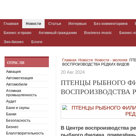
Главная
Новости
Статьи
Интервью
Без комментариев
Бизнес и право
Активный гражданин
Business music
Бизнес-
Эко-бизнес
Блоги
Главная
Новости
Новости - экология
ПТЕ
ОТРАСЛИ
ВОСПРОИЗВОДСТВА РЕДКИХ ВИДОВ
Авиация
20 Авг 2024
Автоматизация
ПТЕНЦЫ РЫБНОГО Ф
Автомобили
ВОСПРОИЗВОДСТВА 
Атомная
промышленность
Аудит
Бани и сауны
Банки
Безопасность
Бизнес
В Центре воспроизводства р
Благотворительность
рыбного филина, привезённы