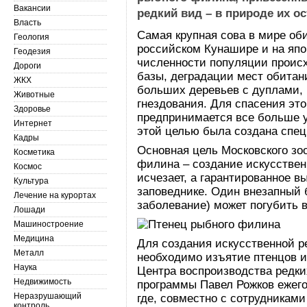
Вакансии
редкий вид – в природе их о
Власть
Самая крупная сова в мире оби
Геология
российском Кунашире и на яп
Геодезия
численности популяции происх
Дороги
базы, деградации мест обитани
ЖКХ
больших деревьев с дуплами,
Животные
гнездования. Для спасения эт
Здоровье
предпринимается все больше у
Интернет
этой целью была создана спец
Кадры
Основная цель Московского зо
Косметика
филина – создание искусствен
Космос
исчезает, а гарантированное 
Культура
заповеднике. Один внезапный 
Лечение на курортах
заболевание) может погубить в
Лошади
Машиностроение
Медицина
Для создания искусственной р
Металл
необходимо изъятие птенцов и
Наука
Центра воспроизводства редки
Недвижимость
программы Павел Рожков ежего
Неразрушающий
где, совместно с сотрудниками
контроль