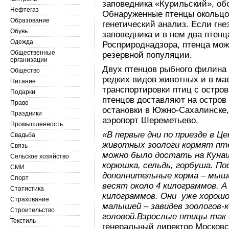
заповедника «Курильский», об
Нефтегаз
Обнаруженные птенцы окольцов
Образование
генетический анализ. Если гне
Обувь
заповедника и в нем два птенц
Одежда
Росприроднадзора, птенца мо
Общественные
резервной популяции.
организации
Двух птенцов рыбного филина 
Общество
редких видов животных и в мае
Питание
транспортировки птиц с остро
Подарки
птенцов доставляют на остров
Право
остановки в Южно-Сахалинске,
Праздники
аэропорт Шереметьево.
Промышленность
«В первые дни по приезде в Ц
Свадьба
животных зоологи кормят пт
Связь
можно было достать на Куна
Сельское хозяйство
корюшка, сельдь, горбуша. По
СМИ
дополнительные корма – мыши
Спорт
весят около 4 килограммов. А
Статистика
килограммов. Они уже хорошо
Страхование
малышей – завидев зоологов-
Строительство
головой.Взрослые птицы так 
Текстиль
генеральный директор Московс